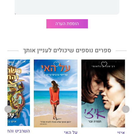
אֶת כּוֹחָם שֶׁל אֹמֶץ לֵב וְשֶׁל חֲבֵרוּת.
הוספת הערה
דבר עורכת האתר:
ספר נוסף בסדרה החביבה על ילדים ועל נוער.
סיפור עתיר דמיון והרפתקאות שמושך וכובש את הלב ואת המחשבות.
ספרים נוספים שיכולים לעניין אותך
על האי
איזי