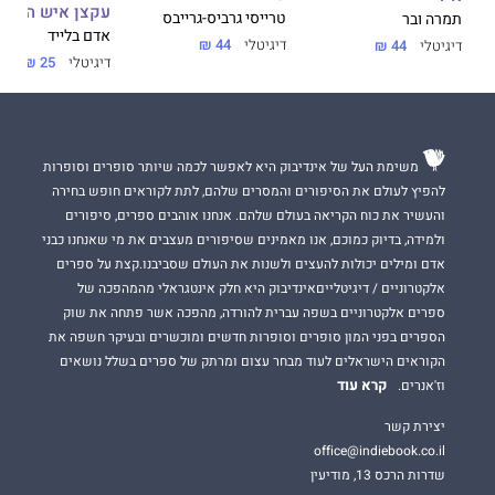
עקצן איש העקר
טרייסי גרביס-גרייבס
תמרה ובר
אדם בלייד
דיגיטלי
44 ₪
דיגיטלי
44 ₪
דיגיטלי
25 ₪
משימת העל של אינדיבוק היא לאפשר לכמה שיותר סופרים וסופרות
להפיץ לעולם את הסיפורים והמסרים שלהם, לתת לקוראים חופש בחירה
והעשיר את כוח הקריאה בעולם שלהם. אנחנו אוהבים ספרים, סיפורים
ולמידה, בדיוק כמוכם, אנו מאמינים שסיפורים מעצבים את מי שאנחנו כבני
אדם ומילים יכולות להעצים ולשנות את העולם שסביבנו.קצת על ספרים
אלקטרוניים / דיגיטלייםאינדיבוק היא חלק אינטגראלי מהמהפכה של
ספרים אלקטרוניים בשפה עברית להורדה, מהפכה אשר פתחה את שוק
הספרים בפני המון סופרים וסופרות חדשים ומוכשרים ובעיקר חשפה את
הקוראים הישראלים לעוד מבחר עצום ומרתק של ספרים בשלל נושאים
קרא עוד
וז'אנרים.
יצירת קשר
office@indiebook.co.il
שדרות הרכס 13, מודיעין