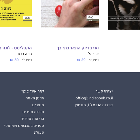
ר רב המכר ע"ובדים מאושרים יוצרים חברה עשירה" (הוצאת
את שוב: כתב ספר מרתק גדוש ברעיונות ובכלים כיצד לחשוב על
הספר "חכמים יותר, מהירים יותר, טובים יותר"
ואז בדיוק התאהבתי בך
הקטליסט - ג'ונה ב
שרי גל
ג'ונה ברגר
דיגיטלי
39 ₪
דיגיטלי
59 ₪
דרת, ג‘ונה ברגר מסיר את מעטֶה אי-הנראות ממקורות ההשפעה
תעלומות מרתקות בהתנהגות האנושית.“
ר הספר .Influence
יצירת קשר
למה אינדיבוק?
office@indiebook.co.il
תקנון האתר
שדרות הרכס 13, מודיעין
סופרים
סדרות ספרים
הוצאות ספרים
ספרים במבצעים ושיתופי
פעולה