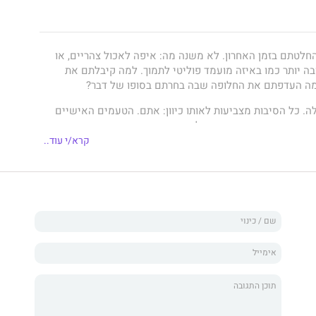
חלטתם בזמן האחרון. לא משנה מה: איפה לאכול צהריים, או
ה יותר כמו באיזה מועמד פוליטי לתמוך. למה קיבלתם את
ה העדפתם את החלופה שבה בחרתם בסופו של דבר?
 כל הסיבות מצביעות לאותו כיוון: אתם. הטעמים האישיים
דברים שאתם אוהבים או לא אוהבים.
קרא/י עוד..
שלנו נובעות מהמחשבות ומהדעות האישיות שלנו נראה מובן
אין אפילו טעם לציין אותו. אלא שהוא לא נכון.
ם לכך, לאנשים אחרים יש השפעה עצומה כמעט על כל היבט
יעים בבחירות מכיוון שאנשים אחרים מצביעים, ורצים מהר יותר
ל ההליכון הסמוך. אבל ההשפעה החברתית אינה מובילה אותנו
ם הדברים שעושים אחרים.
 אותנו לעשות בדיוק את ההפך. האח או האחות הגדולים שלנו
נחנו הופכים לַמצחיקים. אנחנו לא נצפור בכביש, כי אנחנו לא
האנשים האלה.
אחרים, ומתי אנחנו נמנעים ממה שהם עושים? מתי עמיתים