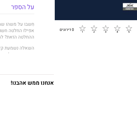
על הספר
חִשבו על משהו שה
0 דירוגים
אפילו החלטה חשוב
ההחלטה הזאת? למ
השאלה נשמעת קלה.
וההעדפות שלכם. ה
הרעיון שההחלטות 
מאליו עד כדי כך ש
אנחנו ממש אהבנו!
בלי שאנחנו מודעי
מחיינו. אנחנו מצב
כשאדם אחר נמצא ע
לעשות רק את אות
לפעמים היא מניעה
הם החכמים, ולכן א
רוצים להיות כמו 
מתי אנחנו מחקים 