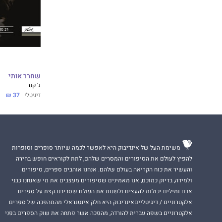
מנכ“ל זאפוס, מחב
מטר)
”ג‘ונה ברגר עשה ז
העולם.“
צ
‘רלס דוהיג
,
מחבר 
שחרר אותי
ג' קנר
דיגיטלי
37 ₪
”באמצעות ראייה חו
רבי העוצמה ופותר 
רוברט צ
‘אלדיני
,
מחב
משימת העל של אינדיבוק היא לאפשר לכמה שיותר סופרים וסופרות
להפיץ לעולם את הסיפורים והמסרים שלהם, לתת לקוראים חופש בחירה
והעשיר את כוח הקריאה בעולם שלהם. אנחנו אוהבים ספרים, סיפורים
ולמידה, בדיוק כמוכם, אנו מאמינים שסיפורים מעצבים את מי שאנחנו כבני
אדם ומילים יכולות להעצים ולשנות את העולם שסביבנו.קצת על ספרים
אלקטרוניים / דיגיטלייםאינדיבוק היא חלק אינטגראלי מהמהפכה של ספרים
אלקטרוניים בשפה עברית להורדה, מהפכה אשר פתחה את שוק הספרים בפני