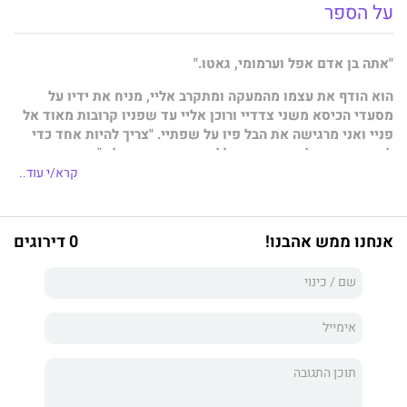
על הספר
"אתה בן אדם אפל וערמומי, גאטו."
הוא הודף את עצמו מהמעקה ומתקרב אליי, מניח את ידיו על
מסעדי הכיסא משני צדדיי ורוכן אליי עד שפניו קרובות מאוד אל
פניי ואני מרגישה את הבל פיו על שפתיי. "צריך להיות אחד כדי
לזהות אחד, אליס. אם זה בכלל השם האמיתי שלך."
קרא/י עוד..
לאובדן האמון בבני אדם יש מחיר. אחרי שאת מבינה שהיית רק כלי
בידיים של כוחות גדולים ממך בהרבה, ששיחקו בך וזנחו אותך לגורלך,
אנחנו ממש אהבנו!
0 דירוגים
את כבר לא יודעת במה להאמין, וגרוע מזה – את מסתכלת לעצמך
עמוק בעיניים במראה וכבר לא יודעת מי את באמת.
כשהחיים סגרו עליי מכל הכיוונים ולא הותירו לי מרווח נשימה רציתי
לברוח, להיעלם למקום שבו אף אחד לא ימצא אותי. כשהפנטזיה
מפנה את מקומה למציאות, אני לא בטוחה שאני לגמרי מוכנה לזה.
אדם מאבד את דרכו כשהמצפן שלו מאבד את הכיוון, אבל מה קורה
כשהוא מגלה, כמוני, שמה שהיה 'הצפון' עד כה הוא לא הצפון כלל?
במקרה כזה, כל מערכת האמונות והנאמנויות שלך משתנה. זה מסוכן.