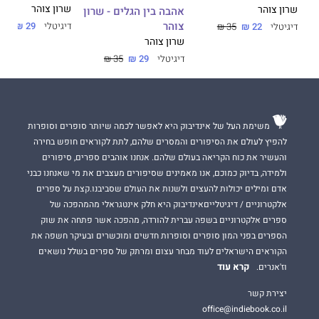
שרון צוהר
שרון צוהר
אהבה בין הגלים - שרון
צוהר
דיגיטלי
29 ₪
35 ₪
דיגיטלי
22 ₪
35 ₪
שרון צוהר
דיגיטלי
29 ₪
35 ₪
משימת העל של אינדיבוק היא לאפשר לכמה שיותר סופרים וסופרות
להפיץ לעולם את הסיפורים והמסרים שלהם, לתת לקוראים חופש בחירה
והעשיר את כוח הקריאה בעולם שלהם. אנחנו אוהבים ספרים, סיפורים
ולמידה, בדיוק כמוכם, אנו מאמינים שסיפורים מעצבים את מי שאנחנו כבני
אדם ומילים יכולות להעצים ולשנות את העולם שסביבנו.קצת על ספרים
אלקטרוניים / דיגיטלייםאינדיבוק היא חלק אינטגראלי מהמהפכה של
ספרים אלקטרוניים בשפה עברית להורדה, מהפכה אשר פתחה את שוק
הספרים בפני המון סופרים וסופרות חדשים ומוכשרים ובעיקר חשפה את
הקוראים הישראלים לעוד מבחר עצום ומרתק של ספרים בשלל נושאים
קרא עוד
וז'אנרים.
יצירת קשר
office@indiebook.co.il