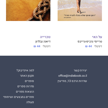
ים של סופרים עבריים מהעבר הרחוק והקרוב. היא כוללת
מות שונות אך לא כונסו בספר, מהדורות חדשות של ספרים שלא
ם שמתפרסמים, כאן, ברטרו, לראשונה.
וף פעולה בין מכון ״הקשרים״ לחקר הספרות והתרבות היהודית
יטת בן-גוריון בנגב לבין הוצאת הספרים, כנרת, זמורה, דביר.
 שחורי ומוריה דיין-קודיש
על האי
נוכרייה
טרייסי גרביס-גרייבס
דיאנה גבלדון
דיגיטלי
44 ₪
דיגיטלי
44 ₪
יצירת קשר
למה אינדיבוק?
office@indiebook.co.il
תקנון האתר
שדרות הרכס 13, מודיעין
סופרים
סדרות ספרים
הוצאות ספרים
ספרים במבצעים ושיתופי
פעולה