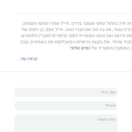
ות יורה בחתול שחור שעובר בדרכו. חייל שפניו ונפשו הושחתו,
ס עצמי, את בת זוגו ואת חברו הטוב. חייל נוסף, בן דמותו של
ת חירותו ואת זכותו המוסרית לספר סיפורים לחבריו הלוחמים,
יד עורפי. אלו מקצת הדמויות המאכלסות את השממית, קובץ
, המסקרן והמטריד של
נסים אלוני
.
קרא/י עוד..
ה פנים חדשות ולא מוכרות ביצירתו של המחזאי והסופר הגדול.
שלו שלא נכרכו בספר. ונובלה מופתית,
השממית
, שנתגלתה
ולא ראתה אור מעולם.
וראותיה של מלחמת השחרור: המלחמה, כפי שעולה מסיפוריו
א חומר מידבק, מופשט, רעיל. דרך הגוף הפצוע, הפנים השרופים,
 החיילים, הלומי הקרבות, החשים כגולים בממלכת האנשים
א ומצמרר זה ניכר, ביתר שאת, כוחו של אלוני כסופר, שאינו נופל