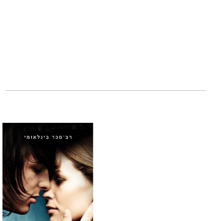
כאן, ואולי אף עול
אנה ואנה כעכברים 
הוא פותח חלון הצצה
את הספר חותמת אחר
נסים אלוני
(1926-1998) מחזאי, במאי, סופר ומתרגם.
גדל בשכונת פלורנט
שפה חדשה בתיאטר
פירסם עשרות סיפו
המתארים את חוויות נ
תירגם ועיבד למעל
חתן פרס ביאליק (1983) ופרס ישראל (1996).