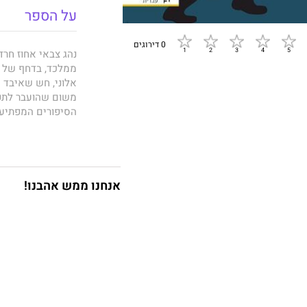
על הספר
0 דירוגים
נהג צבאי אחוז חרד
ממלכד, בדחף של הר
אלוני, חש שאיבד א
משום שהועבר לתפק
הסיפורים המפתיע
הקובץ שלפניכם מגל
הוא כולל סיפורים 
אנחנו ממש אהבנו!
לאחרונה בארכיונו 
ברקע הסיפורים, מ
של נסים אלוני, הי
היא נצמדת לנפשות
הרגילים.
בקובץ סיפורים נפל