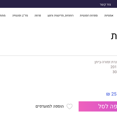
צור קשר
אמנויות
ספרות רומנטית
רוחניות, מדיטציה ורוגע
פרוזה
מד"ב ופנטזיה
מתח 
ת
רת זמורה-ביתן
201
30
25 ₪
ה לסל
הוספה למועדפים