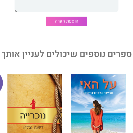
ה, על כוחו כמחזאי. גלריית הדמויות שהוא משרטט, המתרוצצת
במלכודת, לופתת כמו בצבת את המוח ואת הלב. בדרכו הייחודית
 לזמן אחר, דרכו מתגלה זמננו אנו.
הוספת הערה
ית דבר מאת אילן בר-דוד, המופקד על ארכיונו של אלוני.
ספרים נוספים שיכולים לעניין אותך
ין בתל אביב.
כתב מחזות רבים, בהם בגדי המלך (1961), הנסיכה האמריקאית (1963), אשר יצרו
ון הישראלי.
רים קצרים בשבועונים ובמוספרים ספרותיים. ארבעה מסיפוריו,
ערי השכונה בדרום תל אביב, כונסו בקובץ הינשוף (1957).
ה משישים מחזות עבור תיאטראות שונים.