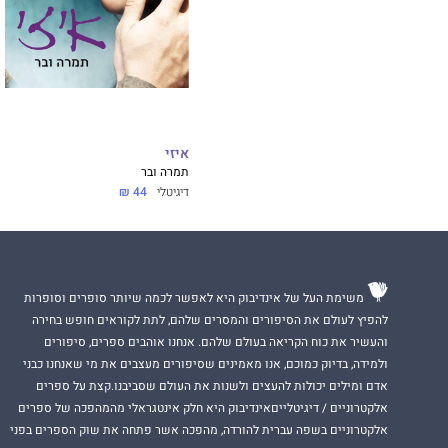
רטרו
היא סדרת ספר
כתבים שפורסמו בב
נס לֵחם, וכן כתבי
הסדרה היא פרי שית
והישראלית באוניברס
יגאל שוורץ, דקל שי
איזי
תמרה ובר
דיגיטלי
44 ₪
משימת העל של אינדיבוק היא לאפשר לכמה שיותר סופרים וסופרות
להפיץ לעולם את הסיפורים והמסרים שלהם, לתת לקוראים חופש בחירה
והעשיר את כוח הקריאה בעולם שלהם. אנחנו אוהבים ספרים, סיפורים
ולמידה, בדיוק כמוכם, אנו מאמינים שסיפורים מעצבים את מי שאנחנו כבני
אדם ומילים יכולות להעצים ולשנות את העולם שסביבנו.קצת על ספרים
אלקטרוניים / דיגיטלייםאינדיבוק היא חלק אינטגראלי מהמהפכה של ספרים
אלקטרוניים בשפה עברית להורדה, מהפכה אשר פתחה את שוק הספרים בפני