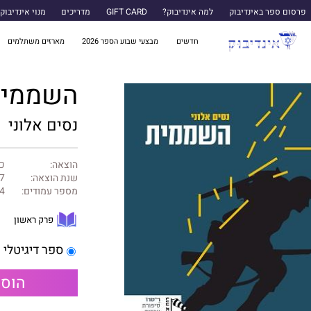
פרסום ספר באינדיבוק
למה אינדיבוק?
GIFT CARD
מדריכים
מנוי אינדיבוק
חדשים
מבצעי שבוע הספר 2026
מארזים משתלמים
השממי
נסים אלוני
הוצאה:
כנ
שנת הוצאה:
7
מספר עמודים:
4
פרק ראשון
ספר דיגיטלי
הוספ