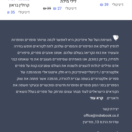
לילי מילת
דיגיטלי
39 ₪
קרולין בראון
דיגיטלי
27 ₪
39 ₪
דבר עורכת האתר:
דיגיטלי
35 ₪
קריאה שוטפת, קלילה ומהנה שעוסקת בחברות ובאהבה בהרבה הומור
וחן.
דמויות מצודדות שקל להזדהות איתן.
משימת העל של אינדיבוק היא לאפשר לכמה שיותר סופרים וסופרות
להפיץ לעולם את הסיפורים והמסרים שלהם, לתת לקוראים חופש בחירה
והעשיר את כוח הקריאה בעולם שלהם. אנחנו אוהבים ספרים, סיפורים
ולמידה, בדיוק כמוכם, אנו מאמינים שסיפורים מעצבים את מי שאנחנו כבני
אדם ומילים יכולות להעצים ולשנות את העולם שסביבנו.קצת על ספרים
אלקטרוניים / דיגיטלייםאינדיבוק היא חלק אינטגראלי מהמהפכה של
ספרים אלקטרוניים בשפה עברית להורדה, מהפכה אשר פתחה את שוק
הספרים בפני המון סופרים וסופרות חדשים ומוכשרים ובעיקר חשפה את
הקוראים הישראלים לעוד מבחר עצום ומרתק של ספרים בשלל נושאים
קרא עוד
וז'אנרים.
יצירת קשר
office@indiebook.co.il
שדרות הרכס 13, מודיעין