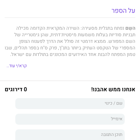
על הספר
השֵם
נפתח בתגלית מסעירה: השירה המקראית הקדומה מכילה
תבניות סודיות בעלות משמעות מיסטית־דתית, שהן גימטרייה של
השם המפורש. ממצא דרמטי זה סולל את הדרך לפענוח הצופן
המספרי של הטקסט העתיק ביותר בתנ"ך, פרק ס"ח בספר תהלים, שבו
טמון המפתח להבנת אחד האירועים המכוננים בתולדות עם ישראל.
קרא/י עוד..
המזמור המסתורי מתאר את ניצחונם של ראשוני הישראלים שחיו
ברמת הגולן על צבאו של פרעה מרנפתח לפני כ־3,000 שנה. מפלת
אנחנו ממש אהבנו!
0 דירוגים
המצרים, שהתחוללה בקרבת ימת החולה ולא ב"ים סוף", כפי שהורגלנו
לחשוב, היא ככל הנראה הגרעין שממנו התפתח סיפור יציאת מצרים.
מיצירה זו גם מתברר כי האמונה באל אחד לא נוצרה מתוך קנאות
דתית שהביאה לדחייתם וביטולם של האלים האחרים, אלא מתוך
גישה פלורליסטית שהכירה בתקפותם של אלוהי העמים ומיזגה אותם
לכלל ישות אחת הקרויה בשם "אלוהים".