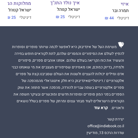
איך נולד התנ"ך
מחלוקות המשיח
איזי
ישראל קנוהל
ישראל קנוהל
תמרה ובר
מתוך הביקורות על
מאין
באנו
:
דיגיטלי
25 ₪
דיגיטלי
25 ₪
דיגיטלי
44 ₪
"...[קנוהל] מקצוען. אני חושב שהוא איש אמיץ. זהו ספר שיושב על
תשתית מאוד עמוקה של ידע, של קריאה ושל עיון... ספר שיכול
לחולל רעידת אדמה בנפשו של איש צעיר."
הרב
ד
"
ר
בני
לאו
, 7
ימים
, "
ידיעות
אחרונות
"
משימת העל של אינדיבוק היא לאפשר לכמה שיותר סופרים וסופרות
להפיץ לעולם את הסיפורים והמסרים שלהם, לתת לקוראים חופש בחירה
והעשיר את כוח הקריאה בעולם שלהם. אנחנו אוהבים ספרים, סיפורים
"קריא, קולח... קנוהל הוא מהפכן... הדרמה מסתתרת בכתיבה שלו...
ולמידה, בדיוק כמוכם, אנו מאמינים שסיפורים מעצבים את מי שאנחנו כבני
[הוא] עובד כבלש. מלאכתו היא מלאכת תצרף עדינה."
אדם ומילים יכולות להעצים ולשנות את העולם שסביבנו.קצת על ספרים
ד
"
ר
חגי
דגן
,
מוסף
ספרים
, "
הארץ
"
אלקטרוניים / דיגיטלייםאינדיבוק היא חלק אינטגראלי מהמהפכה של
ספרים אלקטרוניים בשפה עברית להורדה, מהפכה אשר פתחה את שוק
הספרים בפני המון סופרים וסופרות חדשים ומוכשרים ובעיקר חשפה את
הקוראים הישראלים לעוד מבחר עצום ומרתק של ספרים בשלל נושאים
קרא עוד
וז'אנרים.
יצירת קשר
office@indiebook.co.il
שדרות הרכס 13, מודיעין