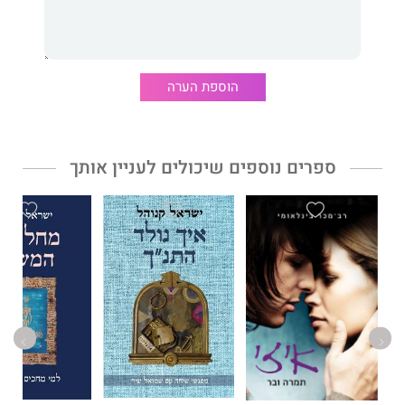
השֵם
הוא מסע גיאוגרפי־תרבותי מרתק אל לב האמונה הישראלית.
הוא מציע פרשנות מרעישה לסיפור השעבוד למצרים ולטביעת
מרכבות פרעה, ובתוך כך חושף את האופן שבו התעצב הזיכרון
ההיסטורי הקולקטיבי של הנדודים במדבר בדרך לארץ כנען.
הוספת הערה
"חיבורו של פרופסור ישראל קנוהל מנתח בצורה מקורית ומפתיעה
ביותר את המקרא... השלכותיו עשויות לשנות בצורה מכרעת את הבנת
ספרים נוספים שיכולים לעניין אותך
ההתפתחות של תורת הסוד ביהדות, ובייחוד לתרום לתפיסה אחרת של
הנושא שנחשב ללִבה — השם המפורש."
פרופ
'
משה
אידל
,
חתן
פרס
ישראל
ופרס
א
.
מ
.
ת
בחקר
הקבלה
פרופסור
ישראל
קנוהל
מופקד על הקתדרה למקרא ע"ש יחזקאל
קויפמן באוניברסיטה העברית, עמית מחקר בכיר במכון שלום הרטמן
ומרצה אורח באוניברסיטאות ברקלי, סטנפורד ושיקגו. זוכה פרס שקופ
לחקר המקרא. מחבר רב־המכר
מאין
באנו
(דביר, 2008),
אמונות
המקרא
(מאגנס, תשס"ז),
בעקבות
המשיח
(שוקן, תש"ס), שתורגם
לשבע שפות ו
מקדש
הדממה
(מאגנס, תשנ"ג).