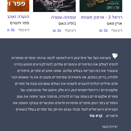
הנערה ואהבתה ל
שמונה-עשרה
רויאל 3 - ארמון מעוות
פפר וינטרס
ג'וליה האס
ארין וואט
דיגיטלי
36 ₪
דיגיטלי
36 ₪
דיגיטלי
36 ₪
משימת העל של אינדיבוק היא לאפשר לכמה שיותר סופרים וסופרות
להפיץ לעולם את הסיפורים והמסרים שלהם, לתת לקוראים חופש בחירה
והעשיר את כוח הקריאה בעולם שלהם. אנחנו אוהבים ספרים, סיפורים
ולמידה, בדיוק כמוכם, אנו מאמינים שסיפורים מעצבים את מי שאנחנו כבני
אדם ומילים יכולות להעצים ולשנות את העולם שסביבנו.קצת על ספרים
אלקטרוניים / דיגיטלייםאינדיבוק היא חלק אינטגראלי מהמהפכה של
ספרים אלקטרוניים בשפה עברית להורדה, מהפכה אשר פתחה את שוק
הספרים בפני המון סופרים וסופרות חדשים ומוכשרים ובעיקר חשפה את
הקוראים הישראלים לעוד מבחר עצום ומרתק של ספרים בשלל נושאים
קרא עוד
וז'אנרים.
יצירת קשר