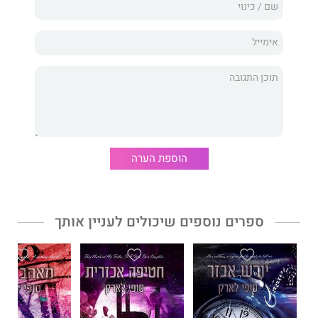
שו לא יפסיק לנסות לצוד אותה.
כשיגיע הזמן לפעולה, האם מארה תהיה מוכנה?
השטן אינו קיים הוא הספר השני בדואט קדושים וחוטאים, הממשיך
את סיפורם ומאבקם המטלטל של מארה וקול — הצייד שלעולם לא
ירפה מהטרף שלו.
אזהרה לקוראים: זהו רומן אפל ולוהט על רוצח סדרתי, שעשוי לכלול
הוספת הערה
טריגרים עבור חלקכם.
ספרים נוספים שיכולים לעניין אותך