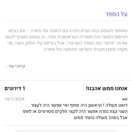
על הספר
שמחתי לשמוע כמה נשים הזדהו עם דמותה של מארה – עם בעיות
הוויסות החושי וההיסטוריה הטראומטית שלה. זה נשמע מטורף לכנות
את זה "סיפור רצח מעורר השראה", אבל בסיומו של החלק השני, אני
מקווה שאכן תקבלו השראה ממסעה של מארה.
קרא/י עוד..
סופי לארק
אנחנו ממש אהבנו!
1 דירוגים
היא גרה אצלי בבית, תמיד איתי, תמיד תחת שליטתי.
אא
19/1/2024
ככל שאני דוחף אותה, כך היא דוחפת חזרה.
דואט מעולה ! הראשון היה סוחף ואי אפשר היה לעצור.
השני קצת נמרח אפשר היה לקצר חלקים מסוימים או לוותר
היא מקלפת מעליי את הסודות שלי, זה אחר זה.
אבל בסהכ מעולה נהנתי ממש.
אני מפתה אותה לעשות דברים שהיא מעולם לא חשבה שהיא
תעשה.