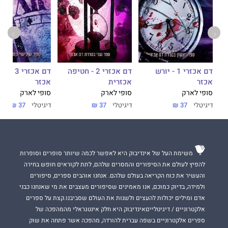
דם אכזרי 1 - יורש
דם אכזרי 2 - חטיפה
דם אכזרי 3
אכזר
אכזרית
אכזר
סופי לארק
סופי לארק
סופי לארק
דיגיטלי
37 ₪
דיגיטלי
37 ₪
דיגיטלי
37 ₪
משימת העל של אינדיבוק היא לאפשר לכמה שיותר סופרים וסופרות
להפיץ לעולם את הסיפורים והמסרים שלהם, לתת לקוראים חופש בחירה
והעשיר את כוח הקריאה בעולם שלהם. אנחנו אוהבים ספרים, סיפורים
ולמידה, בדיוק כמוכם, אנו מאמינים שסיפורים מעצבים את מי שאנחנו כבני
אדם ומילים יכולות להעצים ולשנות את העולם שסביבנו.קצת על ספרים
אלקטרוניים / דיגיטלייםאינדיבוק היא חלק אינטגראלי מהמהפכה של
ספרים אלקטרוניים בשפה עברית להורדה, מהפכה אשר פתחה את שוק