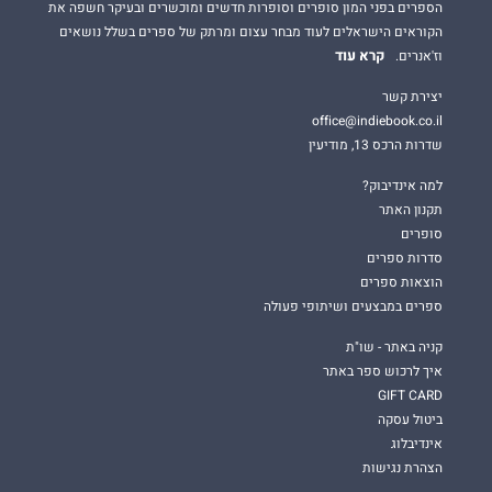
הספרים בפני המון סופרים וסופרות חדשים ומוכשרים ובעיקר חשפה את
הקוראים הישראלים לעוד מבחר עצום ומרתק של ספרים בשלל נושאים
קרא עוד
וז'אנרים.
יצירת קשר
office@indiebook.co.il
שדרות הרכס 13, מודיעין
למה אינדיבוק?
תקנון האתר
סופרים
סדרות ספרים
הוצאות ספרים
ספרים במבצעים ושיתופי פעולה
קניה באתר - שו"ת
איך לרכוש ספר באתר
GIFT CARD
ביטול עסקה
אינדיבלוג
הצהרת נגישות