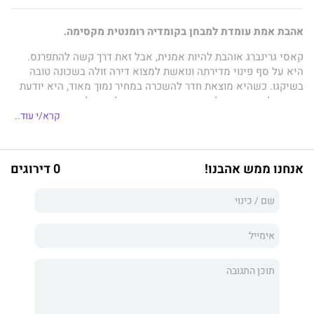
אהבת אמת עומדת למבחן בקומדיה רומנטית מקסימה
.
קאסי גרינברג אוהבת להיות אמנית, אבל זאת דרך קשה להתפרנס.
היא על סף פינוי מדירתה ונואשת למצוא דירה זולה בשכונה טובה
בשיקגו. כשהיא מוצאת חדר להשכרה במחיר נמוך מאוד, היא יודעת
שחייב להיות כאן מלכוד – רק מישהו שיש לו סוד להסתיר ישכיר
חדר במחיר כזה.
קרא/י עוד..
מובן שהשותף החדש שלה לדירה, פרדריק ג'יי. פיצוויליאם, רחוק
מלהיות רגיל. הוא ישן כל היום, נמצא בחוץ כל הלילה, ומדבר כאילו
אנחנו ממש אהבנו!
0 דירוגים
יצא מרומן היסטורי. הוא גם משאיר לקאסי פתקים ממיסי לב,
מתעניין באמנות שלה ודואג לשלומה. והוא נראה די טוב בלי חולצה,
במקרים הנדירים ששניהם בבית וערים. אבל כשקאסי מוצאת במקרר
שקיות דם
שבהחלט
לא היו שם קודם, לפרדריק יש וידוי...
השותף החדש והסקסי של קאסי הוא ערפד. ויש לו הצעה בשבילה.