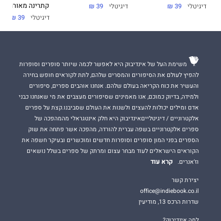
קתרינה מאורה
דיגיטלי
39 ₪
דיגיטלי
39 ₪
דיגיטלי
39 ₪
משימת העל של אינדיבוק היא לאפשר לכמה שיותר סופרים וסופרות
להפיץ לעולם את הסיפורים והמסרים שלהם, לתת לקוראים חופש בחירה
והעשיר את כוח הקריאה בעולם שלהם. אנחנו אוהבים ספרים, סיפורים
ולמידה, בדיוק כמוכם, אנו מאמינים שסיפורים מעצבים את מי שאנחנו כבני
אדם ומילים יכולות להעצים ולשנות את העולם שסביבנו.קצת על ספרים
אלקטרוניים / דיגיטלייםאינדיבוק היא חלק אינטגראלי מהמהפכה של
ספרים אלקטרוניים בשפה עברית להורדה, מהפכה אשר פתחה את שוק
הספרים בפני המון סופרים וסופרות חדשים ומוכשרים ובעיקר חשפה את
הקוראים הישראלים לעוד מבחר עצום ומרתק של ספרים בשלל נושאים
קרא עוד
וז'אנרים.
יצירת קשר
office@indiebook.co.il
שדרות הרכס 13, מודיעין
למה אינדיבוק?