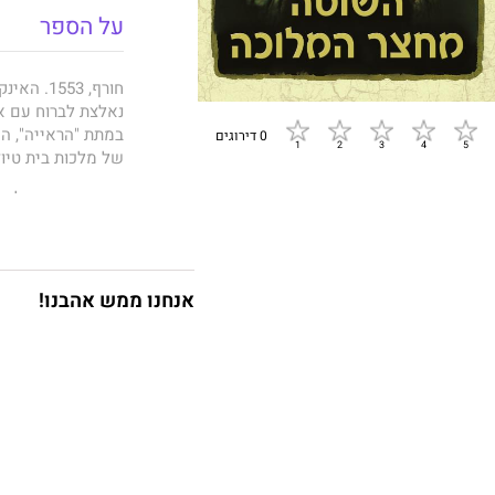
על הספר
חורף, 53
נאלצת לברוח עם א
במתת "הראייה", הי
0 דירוגים
של מלכוּת בית טיוּד
חנה מאומצת על ידי 
השולט בממלכה בפו
כליצנית, כ"שוטה 
המלכה אליזבת, א
הפטיש לסדן, ביריב
אנחנו ממש אהבנו!
גדולה מרחפת מעל 
לאחד בעוד היא מאו
התככים המסוכנים
ולתשוקותיה שלה.
"השוטה מחצר המלכ
והסיפור הנפרש בפנ
אובדן אמונה ואהבה
"ספר חובה... הרומ