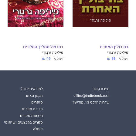
בת בולין האחרת
בתו של ממליך המלכים
פיליפה גרגורי
פיליפה גרגורי
דיגיטלי
56 ₪
דיגיטלי
49 ₪
יצירת קשר
למה אינדיבוק?
office@indiebook.co.il
תקנון האתר
שדרות הרכס 13, מודיעין
סופרים
סדרות ספרים
הוצאות ספרים
ספרים במבצעים ושיתופי
פעולה