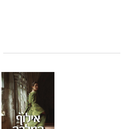
"רומן סוחף מאין כמו