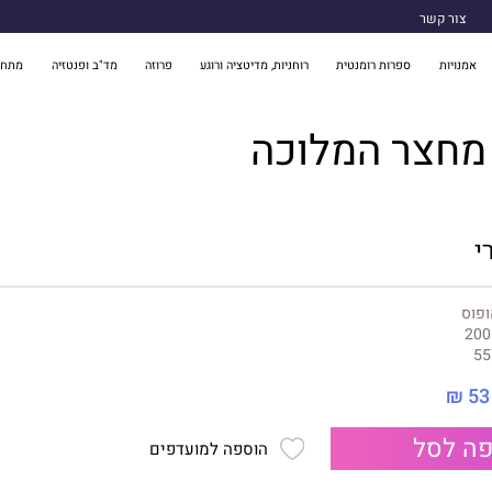
צור קשר
אמנויות
ספרות רומנטית
רוחניות, מדיטציה ורוגע
פרוזה
מד"ב ופנטזיה
מתח 
מחצר המלוכה
י
ופוס
200
55
53 ₪
ה לסל
הוספה למועדפים