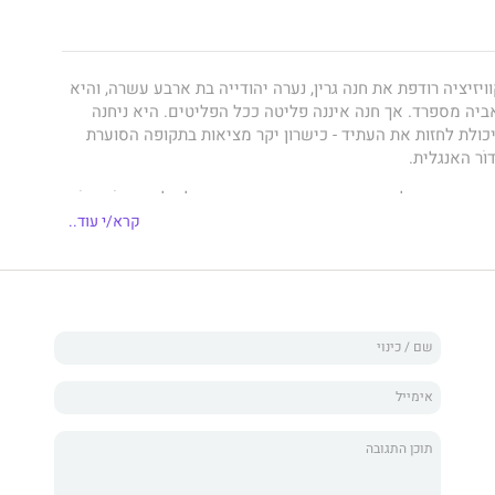
15. האינקוויזיציה רודפת את חנה גרין, נערה יהודייה בת ארבע עשרה, והיא
ביה מספרד. אך חנה איננה פליטה ככל הפליטים. היא ניחנה
כולת לחזות את העתיד - כישרון יקר מציאות בתקופה הסוערת
וֹר האנגלית.
רוברט דאדלי, דמות כריזמטית וזוהרת, בנו של הלורד פּרוֹטֶקטוֹר,
על עד התבגרותו של המלך הקטין אדוארד. היא נשכרת
קרא/י עוד..
האלוהית", בחצר המלוכה של המלכה מרי, ובהמשך גם בזו של
ך משמשת למעשה כמרגלת. הצעירה מוצאת את עצמה לכודה בין
ות בין המלכה מרי לאחותה החורגת, אליזבת. היא יודעת שסכנה
ראשה - אישום בכפירה, בבגידה ובכישוף. חנה, שידה מובטחת
הבת באדונה, נאלצת לבחור בין חיי שלווה כפשוטת עם ובין
 של משפחת המלוכה, הקשורים קשר אמיץ לכמיהותיה
ות" שופע עובדות היסטוריות מרתקות ודמויות אמיתיות מהעבר
י הקורא מגלה מערבולת של תככים, בגידות, יריבויות מרות,
 נכזבת.
ן ההיסטורי המשובח של השנה." - דיילי מייל (בריטניה)