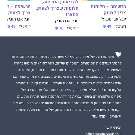
למציאות; הרשימה,
הרשימה – חלומות
הרשימה – חלומ
,
חלומות שצריך לצעוק,
צריך לצעוק
צריך לצעוק
המארז
יובל אברמוביץ'
יובל אברמוביץ'
יובל אברמוביץ'
דיגיטלי
49 ₪
דיגיטלי
49 ₪
דיגיטלי
70 ₪
משימת העל של אינדיבוק היא לאפשר לכמה שיותר סופרים וסופרות
להפיץ לעולם את הסיפורים והמסרים שלהם, לתת לקוראים חופש בחירה
והעשיר את כוח הקריאה בעולם שלהם. אנחנו אוהבים ספרים, סיפורים
ולמידה, בדיוק כמוכם, אנו מאמינים שסיפורים מעצבים את מי שאנחנו כבני
אדם ומילים יכולות להעצים ולשנות את העולם שסביבנו.קצת על ספרים
אלקטרוניים / דיגיטלייםאינדיבוק היא חלק אינטגראלי מהמהפכה של
ספרים אלקטרוניים בשפה עברית להורדה, מהפכה אשר פתחה את שוק
הספרים בפני המון סופרים וסופרות חדשים ומוכשרים ובעיקר חשפה את
הקוראים הישראלים לעוד מבחר עצום ומרתק של ספרים בשלל נושאים
קרא עוד
וז'אנרים.
יצירת קשר
office@indiebook.co.il