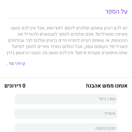
על הספר
יש לכם רעיון שאתם חולמים להפוך למציאות, אבל אין לכם מושג
מאיפה מתחילים? אתם חולמים להפוך לעצמאים ולהגדיל את
ההכנסות, או שאתם רוצים להפיח חיים ברעיון שלכם לצד עבודתכם
כשכירים? הקמתם עסק, אבל החלום הוורוד מאיים להפוך לסיוט?
אתם מחפשים מקורות מימון? אין לכם מושג מה הצעד הראשון בדרך
לעצמאות כלכלית? "הרעיון" הוא הספר שיספק לכם את התשובות,
קרא/י עוד..
לצד ערמה של כלים ורשימות, שכבר במהלך קריאתו יגרמו לכם
להתחיל ולהפוך את החלום שלכם למציאות. בעזרת "הרעיון" תיפטרו
מהקיבעון המחשבתי ומתפיסות שגויות באשר להגשמה ולהצלחה,
תלמדו איך מדייקים את הרעיון שלכם, איך מגבשים קונספט מנצח,
אנחנו ממש אהבנו!
0 דירוגים
מדוע התשוקה חשובה לא פחות מהכישרון, איך לא מוותרים לפחד
ומגייסים אומץ, וגם תבינו מדוע בעלי הרעיונות הם בעלי הכוח
האמיתי בעולמנו, כיצד יוצרים קהילה שוקקת ברשתות החברתיות
וקמפיינים מקוריים בעלות של מאות שקלים, ואיך ניתן להקים עסק
ללא צורך בהון משמעותי. בזכות התרגילים, הרשימות, המשימות
והעבודה העצמית שתידרשו להם במהלך הספר, תיווכחו לדעת איך
המסע להגשמת הרעיון שלכם הופך אתכם, עמוד אחר עמוד, מבעלי