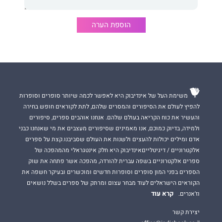
הוספת הערה
משימת העל של אינדיבוק היא לאפשר לכמה שיותר סופרים וסופרות
להפיץ לעולם את הסיפורים והמסרים שלהם, לתת לקוראים חופש בחירה
והעשיר את כוח הקריאה בעולם שלהם. אנחנו אוהבים ספרים, סיפורים
ולמידה, בדיוק כמוכם, אנו מאמינים שסיפורים מעצבים את מי שאנחנו כבני
אדם ומילים יכולות להעצים ולשנות את העולם שסביבנו.קצת על ספרים
אלקטרוניים / דיגיטלייםאינדיבוק היא חלק אינטגראלי מהמהפכה של
ספרים אלקטרוניים בשפה עברית להורדה, מהפכה אשר פתחה את שוק
הספרים בפני המון סופרים וסופרות חדשים ומוכשרים ובעיקר חשפה את
הקוראים הישראלים לעוד מבחר עצום ומרתק של ספרים בשלל נושאים
קרא עוד
וז'אנרים.
יצירת קשר