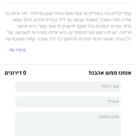
קַתְרי קְלינְג גרה בעליית גג מעל חנות בכפר קטן בפינלנד. יחד איתה גר
אחיה רפה השכל, שעובד מבוקר עד ליל בבניית סירות, וכלב שחור
גדול, שהיא מסרבת בכל תוקף להעניק לו שם. קתרי היא אישה
חריפה, יש לה ראש טוב למספרים, היא יורדת במהירות לשורשה של
כל בעיה, ואנשי הכפר נוהגים להיוועץ בה דרך שגרה. קתרי חושבת על
כסף. הרבה כסף. כל כך הרבה כסף שהיא לא תצטרך עוד לחשוב
קרא/י עוד..
עליו. ברור לה מה היא תעשה בו. בקצה הכפר יש שביל שמטפס
לביתה של גברת אֶמֶלין הזקנה, שם היא גרה לבדה עם הכסף שלה.
יום אחד, קתרי כבר יודעת, היא ואחיה ואפילו הכלב יגורו שם. עכשיו
היא רק צריכה למצוא את הדרך להשיג את מטרותיה במהירות,
אנחנו ממש אהבנו!
0 דירוגים
בחוכמה וביושר.
הרמאית הישרה
הוא ספר נפלא על תמימות, העמדת פנים ואהבה
שבמעשים ולא בדיבורים, פרי עטה של
טוּבֶה יַנסוֹן,
סופרת וציירת
פינית שכתבה בשוודית למבוגרים ולילדים, מחברת סדרת "המוּמינים"
שזכתה להצלחה כבירה בעולם כולו.