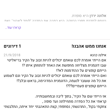
אלונה ירדן
היא סופרת.
בנוסף לסדרת ספרי הרווקה, היא כתבה את הסדרה 'לומד לאהוב', ואת
הספרים: זכר אלפא, עונג שבת, הקלות שבתלונה, נכתב בכוכבים,
קרא/י עוד..
והמדריך לגידול ילדים עם תסמונת אספרגר. כל ספריה כיכבו
ברשימות רבי המכר.
אנחנו ממש אהבנו!
1 דירוגים
אילנה כהנא
21/9/2018
אם הייתי אומרת לכם שאתם יכולים להיות זבוב על הקיר בריאליטי
שבו דוגמנית מצליחה מחפשת את האחד להתחתן איתו ?!
הייתם קופצים על ההזדמנות לא?!
ואם הייתי אומרת לכם שאתם יכולים להיות זבוב על הקיר וגם לשמוע
את כל מה שעובר לנעמה, הדוגמנית המדהימה, בראש ובלב?!
הייתם קופצים פעמיים???!
אז הייתי שם על הקיר', בתוך ליבה ובמחשבותיה.
קראתי את כל הסדרה מתחילתה ועד סופה ,
צחקתי בקול , התרגשתי, נסחפתי, קצת התאהבתי יחד איתה, התלבטתי