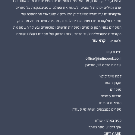
ולמידה, בדיוק כמוכם, אנו מאמינים שסיפורים מעצבים את מי שאנחנו כבני
אדם ומילים יכולות להעצים ולשנות את העולם שסביבנו.קצת על ספרים
אלקטרוניים / דיגיטלייםאינדיבוק היא חלק אינטגראלי מהמהפכה של
ספרים אלקטרוניים בשפה עברית להורדה, מהפכה אשר פתחה את שוק
הספרים בפני המון סופרים וסופרות חדשים ומוכשרים ובעיקר חשפה את
הקוראים הישראלים לעוד מבחר עצום ומרתק של ספרים בשלל נושאים
קרא עוד
וז'אנרים.
יצירת קשר
office@indiebook.co.il
שדרות הרכס 13, מודיעין
למה אינדיבוק?
תקנון האתר
סופרים
סדרות ספרים
הוצאות ספרים
ספרים במבצעים ושיתופי פעולה
קניה באתר - שו"ת
איך לרכוש ספר באתר
GIFT CARD