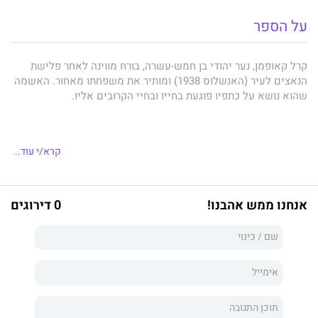
על הספר
קרל קאופמן, נער יהודי בן חמש-עשרה, בורח מווינה לאחר פלישת
הנאצים לעיר (האנשלוס 1938) ומותיר את משפחתו מאחור. האשמה
שהוא נושא על כתפיו פוגעת בחייו ובחיי הקרובים אליו.
קרל נמלט לשוויץ ומצטרף לקבוצת פליטים שנענים להצעתו של
קרא/י עוד..
שליט הרפובליקה הדומיניקנית, רפאל טרוחיו, להגר לאי ולהקים
מושבה יהודית, (הרפובליקה הדומיניקנית, היתה היחידה מבין
שלושים ושתיים המדינות שהשתתפו בוועידת אוויאן ב-1938 ,
אנחנו ממש אהבנו!
0 דירוגים
שהסכימה לקלוט לשטחה מאה אלף יהודים).
קרל מקים משפחה באי ונולד לו בן, בסיום המלחמה נוטש קרל את
אשתו ובנו הפעוט ומהגר לקנדה, בטורונטו הוא נושא לאישה את קלייר
וכעבור שנים נפרד גם ממנה ומבנו הצעיר אהרון.
בטורונטו, אהרון בן החמישים נאלץ להתמודד עם הטלטלות בחייו,
גירושיו, הניכור הגובר מצד בתו פטרה, ונטל הטיפול המפתיע והתובעני