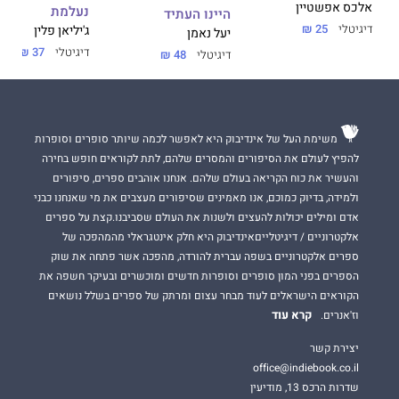
אלכס אפשטיין
נעלמת
היינו העתיד
דיגיטלי
25 ₪
ג'יליאן פלין
יעל נאמן
דיוויד לייטון
פרסם מאמרים וסיפורים קצרים בכתבי-עת ספרותיים,
דיגיטלי
37 ₪
דיגיטלי
48 ₪
במגזינים ובעיתונים, מלמד כתיבה יוצרת באוניברסיטת טורונטו,
זהו ספרו השני.
משימת העל של אינדיבוק היא לאפשר לכמה שיותר סופרים וסופרות
להפיץ לעולם את הסיפורים והמסרים שלהם, לתת לקוראים חופש בחירה
והעשיר את כוח הקריאה בעולם שלהם. אנחנו אוהבים ספרים, סיפורים
ולמידה, בדיוק כמוכם, אנו מאמינים שסיפורים מעצבים את מי שאנחנו כבני
אדם ומילים יכולות להעצים ולשנות את העולם שסביבנו.קצת על ספרים
אלקטרוניים / דיגיטלייםאינדיבוק היא חלק אינטגראלי מהמהפכה של
ספרים אלקטרוניים בשפה עברית להורדה, מהפכה אשר פתחה את שוק
הספרים בפני המון סופרים וסופרות חדשים ומוכשרים ובעיקר חשפה את
הקוראים הישראלים לעוד מבחר עצום ומרתק של ספרים בשלל נושאים
קרא עוד
וז'אנרים.
יצירת קשר
office@indiebook.co.il
שדרות הרכס 13, מודיעין