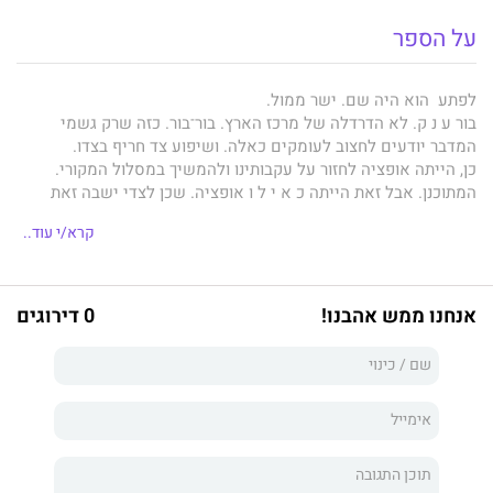
על הספר
לפתע הוא היה שם. ישר ממול.
בור ע נ ק. לא הדרדלה של מרכז הארץ. בור־בור. כזה שרק גשמי
המדבר יודעים לחצוב לעומקים כאלה. ושיפוע צד חריף בצדו.
כן, הייתה אופציה לחזור על עקבותינו ולהמשיך במסלול המקורי.
המתוכנן. אבל זאת הייתה כ א י ל ו אופציה. שכן לצדי ישבה זאת
שראתה בי את מורה הנבוכים הפרטי שלה בכל ענייני השטח,
קרא/י עוד..
כ ו ל ל התגברות על בורות ענק במדבר, ואולי בגלל זה היא נשענה
לאחור, נעצה בי מבט מתגרה ואמרה: "Piece of cake? בוא תראה לי
איך עוברים את זה."
* * *
אנחנו ממש אהבנו!
0 דירוגים
אבירם ברקאי
, מורה דרך המתמחה בחקר מלחמות ישראל (בדגש על
מלחמת יום הכיפורים), פִרסם 19 ספרים, בהם רבי-מכר
יוצאים
לשטח
ו
על בלימה
.
אולי זה המספר העגול. אולי הרצון לשנות. תהיה אשר תהיה הסיבה,
במובנים רבים, ספרו ה־20,
הרוב טוב. תודה,
הוא האישי ביותר.
בשפה קולחת ובהירה, בהומור, וגם במבט פיוטי ומהורהר, ברקאי לוקח
אותנו לטיול ייחודי שכולו סיפורים קצרים על אהבות, שמחות,