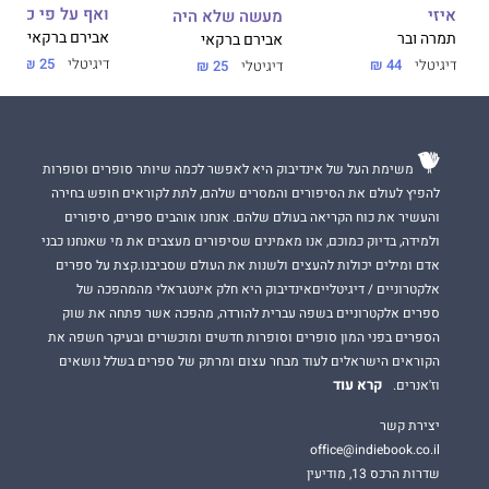
ואף על פי כן
איזי
מעשה שלא היה
אבירם ברקאי
תמרה ובר
אבירם ברקאי
דיגיטלי
25 ₪
דיגיטלי
44 ₪
דיגיטלי
25 ₪
משימת העל של אינדיבוק היא לאפשר לכמה שיותר סופרים וסופרות
להפיץ לעולם את הסיפורים והמסרים שלהם, לתת לקוראים חופש בחירה
והעשיר את כוח הקריאה בעולם שלהם. אנחנו אוהבים ספרים, סיפורים
ולמידה, בדיוק כמוכם, אנו מאמינים שסיפורים מעצבים את מי שאנחנו כבני
אדם ומילים יכולות להעצים ולשנות את העולם שסביבנו.קצת על ספרים
אלקטרוניים / דיגיטלייםאינדיבוק היא חלק אינטגראלי מהמהפכה של
ספרים אלקטרוניים בשפה עברית להורדה, מהפכה אשר פתחה את שוק
הספרים בפני המון סופרים וסופרות חדשים ומוכשרים ובעיקר חשפה את
הקוראים הישראלים לעוד מבחר עצום ומרתק של ספרים בשלל נושאים
קרא עוד
וז'אנרים.
יצירת קשר
office@indiebook.co.il
שדרות הרכס 13, מודיעין