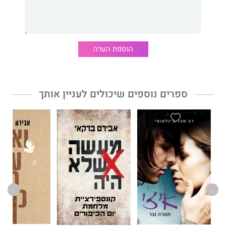
השתטויות, געגועים וטבע. המון טבע.
התפאורה אצל ברקאי אמנם משתנה, אבל השחקנים הראשיים
נותרים בעינם: הארץ הזאת (בעיקר), הטבע הזה (בעיקר), וכל היופי
הנפרש מלוא העין בין השניים.
הוספת הערה
דבר אחד בטוח — אחרי שתסיימו לקרוא את הספר, כל מה שתרצו זה
לצאת החוצה, ואל מול נוף כלשהו, איפשהו, לפרוש שתי ידיים
לצדדים, לקחת נשימה עמוקה ולצעוק: הרוב טוב. תודה!
ספרים נוספים שיכולים לעניין אותך