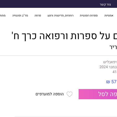
צור קשר
אמנויות
ספרות רומנטית
רוחניות, מדיטציה ורוגע
פרוזה
מד"ב ופנטזיה
מתח 
 על ספרות ורפואה כרך ח'
יר
יפאבליש
במבר 2024
41
57 ₪
ה לסל
הוספה למועדפים