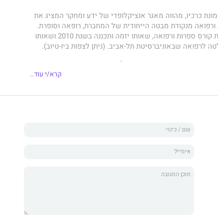
ונת כרכיו, מהווה מאגר אנציקלופדי של ידע ומחקר המציג את
 ורפואה מנקודת מבטה הייחודית של המחברת, רופאה וסופרת.
הספר נכתב בעקבות קורס ספרות ורפואה, שאותו יזמה ותכננה בשנת 2010 ושאותו
 לרפואה שבאוניברסיטת תל-אביב. (ניתן לצפות ביו-טיוב).
 רפואיים- מדעיים ואתיים משולבים קטעים פואטיים וסוקר
העתיק, בקורפוס ההיפוקרטי, בכתבי גלנוס, כמו גם בימי
קרא/י עוד..
של אבן סינא והרמב"ם, לו מוקדש הכרך החמישי. כמו כן נסקרת
היהודית והעברית ובחוקי המדינה תוך התייחסות לאתיקה
פואי- מדעי כוללת המחברת בספר סקירות היסטוריות של מחלות
ספרות וניסיונות לבאר את פשרן בראי התקופה, לצד ניתוח
וביוטכנולוגים חדשניים. בספר כלולים גם שער נרחב העוסק
 העוסק ברופאים במלחמת העולם השנייה.
ברפואה החדשה ודמותו של הרופא בעידן המידע והביוטכנולוגיה
 של רופא בשר ודם לעומת הרובוט, דיון בדילמות אתיות חדשות
הם של סופרי המדע הדמיוני לדורותיהם. הכרך השביעי מתמקד
הקשרן הרפואי. חלק נכבד מוקדש לסקירה מדעית של פנדמיית
יסונים, להאצת השימוש בביוטכנולוגיה ולהשלכות