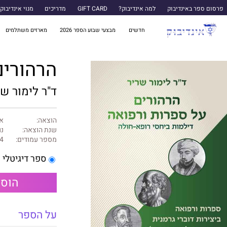
פרסום ספר באינדיבוק
למה אינדיבוק?
GIFT CARD
מדריכים
מנוי אינדיבוק
חדשים
מבצעי שבוע הספר 2026
מארזים משתלמים
הרהורים
ד"ר לימור שר
הוצאה:
א
שנת הוצאה:
נו
מספר עמודים:
4
ספר דיגיטלי
הוספ
על הספר