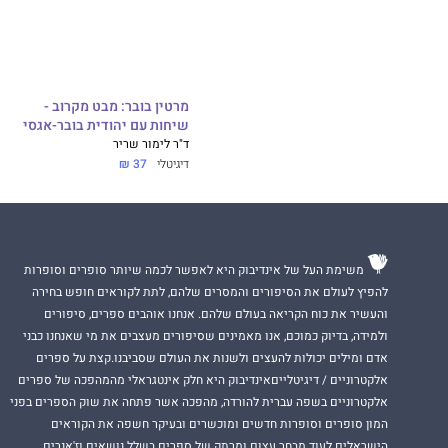
מרטין בובר: מבט מקרוב -
שיחות עם יהודית בובר-אגסי
ד"ר לימור שריר
דיגיטלי
37 ₪
משימת העל של אינדיבוק היא לאפשר לכמה שיותר סופרים וסופרות
להפיץ לעולם את הסיפורים והמסרים שלהם, לתת לקוראים חופש בחירה
והעשיר את כוח הקריאה בעולם שלהם. אנחנו אוהבים ספרים, סיפורים
ולמידה, בדיוק כמוכם, אנו מאמינים שסיפורים מעצבים את מי שאנחנו כבני
אדם ומילים יכולות להעצים ולשנות את העולם שסביבנו.קצת על ספרים
אלקטרוניים / דיגיטלייםאינדיבוק היא חלק אינטגראלי מהמהפכה של ספרים
אלקטרוניים בשפה עברית להורדה, מהפכה אשר פתחה את שוק הספרים בפני
המון סופרים וסופרות חדשים ומוכשרים ובעיקר חשפה את הקוראים
הישראלים לעוד מבחר עצום ומרתק של ספרים בשלל נושאים וז'אנרים.