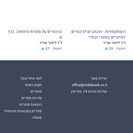
השתקפויות - מכתבים לגיבורים
הרהורים על ספרות ורפואה. כרך
דמיוניים בספרי ובחיי
א
ד"ר לימור שריר
ד"ר לימור שריר
דיגיטלי
29 ₪
דיגיטלי
57 ₪
יצירת קשר
למה אינדיבוק?
office@indiebook.co.il
תקנון האתר
שדרות הרכס 13, מודיעין
סופרים
סדרות ספרים
הוצאות ספרים
ספרים במבצעים ושיתופי
פעולה