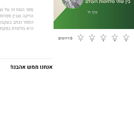
ספר הגות זה על שמ
הזיקה שבין ספרות
היא מלמדת בפקולטה
0 דירוגים
הספר מציג היבטים
נושאים אלו בעולם 
הביניים, בתקופתם 
התפתחותם בתרבות 
רפואית. בהיבט הר
אנחנו ממש אהבנו!
שהשפיעו על עולם ה
אספקטים רפואיים 
בפסיכיאטריה ושער
הכרך השישי עוסק 
תוך הדגשת חשיבותו
ומתייחס לתגליותי
במגפות בספרות וב
הקורונה, לפיתוח ח
האתיות-חברתיות.