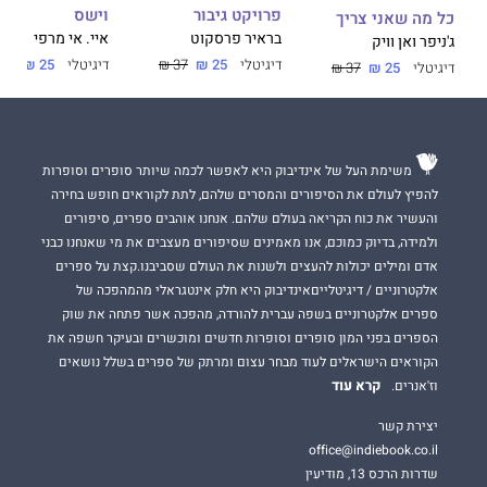
פרויקט גיבור
וישס
כל מה שאני צריך
בראיר פרסקוט
איי. אי מרפי
ג'ניפר ואן וויק
דיגיטלי
25 ₪
37 ₪
דיגיטלי
25 ₪
37 ₪
דיגיטלי
25 ₪
37 ₪
משימת העל של אינדיבוק היא לאפשר לכמה שיותר סופרים וסופרות
להפיץ לעולם את הסיפורים והמסרים שלהם, לתת לקוראים חופש בחירה
והעשיר את כוח הקריאה בעולם שלהם. אנחנו אוהבים ספרים, סיפורים
ולמידה, בדיוק כמוכם, אנו מאמינים שסיפורים מעצבים את מי שאנחנו כבני
אדם ומילים יכולות להעצים ולשנות את העולם שסביבנו.קצת על ספרים
אלקטרוניים / דיגיטלייםאינדיבוק היא חלק אינטגראלי מהמהפכה של
ספרים אלקטרוניים בשפה עברית להורדה, מהפכה אשר פתחה את שוק
הספרים בפני המון סופרים וסופרות חדשים ומוכשרים ובעיקר חשפה את
הקוראים הישראלים לעוד מבחר עצום ומרתק של ספרים בשלל נושאים
קרא עוד
וז'אנרים.
יצירת קשר
office@indiebook.co.il
שדרות הרכס 13, מודיעין