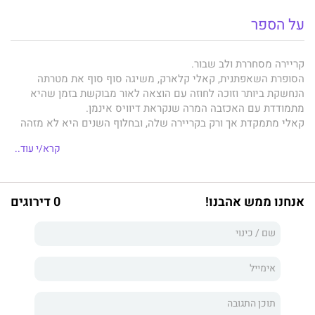
על הספר
קריירה מסחררת ולב שבור.
הסופרת השאפתנית, קאלי קלארק, משיגה סוף סוף את מטרתה
הנחשקת ביותר וזוכה לחוזה עם הוצאה לאור מבוקשת בזמן שהיא
מתמודדת עם האכזבה המרה שנקראת דיוויס אינמן.
קאלי מתמקדת אך ורק בקריירה שלה, ובחלוף השנים היא לא מזהה
עוד את
הרגעי
ם
היפים
בחיי
ה. ככל שהיא מנסה לטפס גבוה, כך
קרא/י עוד..
הנפילה יותר כואבת.
כשמתוך הטרגדיה קאלי חווה לראשונה
בחיי
ה הצלחה, היא מעיזה
לפתוח את ליבה שוב.
אבל אולי זה יהיה מאוחר מדי כשאורח מעברה מופיע מחדש ומאיים
אנחנו ממש אהבנו!
0 דירוגים
על החלום שבו היא נאחזת.