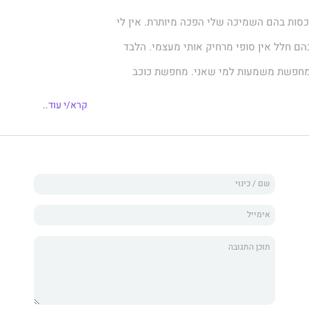
כסות בהם השמיכה שלי הפכה מיותרת. אין לי
ם חלל אין סופי מרחיק אותי מעצמי. הלבד
 מחפשת משמעות למי שאני. מחפשת כוכב
שיאיר לי את הדרך שוב בצמתים שנשארתי
קרא/י עוד..
ותי.
בידיים שלך"
ממך"
תרסק יחד איתי לתהום
" טביעות רגליים של דם עשו את דרכם
ול עיניה, אמא שעוזבת את העולם ואבא
פצועה. רותם נעלמה בתוך עצמה שניסתה