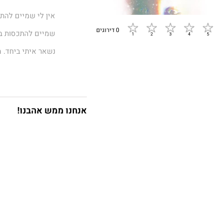
אין לי שמיים להת
0 דירוגים
שמיים להתכסות בה
נשאר איתי ביחד.
בודד לדבר איתו, 
לבד והחושך עטף א
"את הורסת לעצמך 
אנחנו ממש אהבנו!
"שום דבר לא יצא 
"הההצילווו" ההד ה
"נשאר ממני משהו?
האחרונה.
כל חייה התפרקו מ
שמתרסק בתוך נפש 