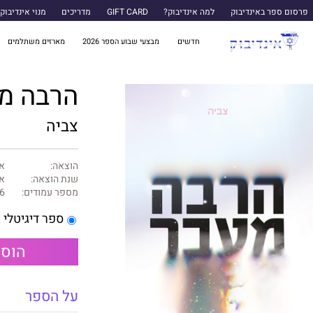
פרסום ספר באינדיבוק
למה אינדיבוק?
GIFT CARD
מדריכים
מנוי אינדיבוק
חדשים
מבצעי שבוע הספר 2026
מארזים משתלמים
הרבה מ
צביה
הוצאה:
אי
שנת הוצאה:
או
מספר עמודים:
6
ספר דיגיטלי
הוספ
על הספר