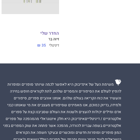
החדר שלי
זיוה בר
דיגיטלי
35 ₪
משימת העל של אינדיבוק היא לאפשר לכמה שיותר סופרים וסופרות
להפיץ לעולם את הסיפורים והמסרים שלהם, לתת לקוראים חופש בחירה
והעשיר את כוח הקריאה בעולם שלהם. אנחנו אוהבים ספרים, סיפורים
ולמידה, בדיוק כמוכם, אנו מאמינים שסיפורים מעצבים את מי שאנחנו כבני
אדם ומילים יכולות להעצים ולשנות את העולם שסביבנו.קצת על ספרים
אלקטרוניים / דיגיטלייםאינדיבוק היא חלק אינטגראלי מהמהפכה של ספרים
אלקטרוניים בשפה עברית להורדה, מהפכה אשר פתחה את שוק הספרים בפני
המון סופרים וסופרות חדשים ומוכשרים ובעיקר חשפה את הקוראים
הישראלים לעוד מבחר עצום ומרתק של ספרים בשלל נושאים וז'אנרים.