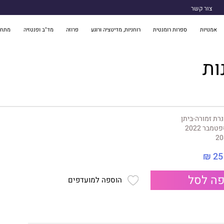
צור קשר
אמנויות
ספרות רומנטית
רוחניות, מדיטציה ורוגע
פרוזה
מד"ב ופנטזיה
מתח 
ות
רת זמורה-ביתן
טמבר 2022
20
25 ₪
ה לסל
הוספה למועדפים