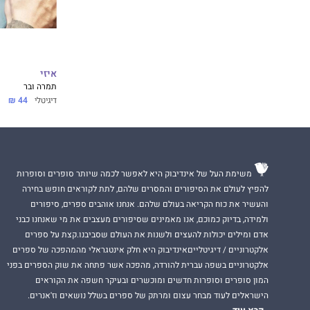
איזי
תמרה ובר
דיגיטלי
44 ₪
משימת העל של אינדיבוק היא לאפשר לכמה שיותר סופרים וסופרות
להפיץ לעולם את הסיפורים והמסרים שלהם, לתת לקוראים חופש בחירה
והעשיר את כוח הקריאה בעולם שלהם. אנחנו אוהבים ספרים, סיפורים
ולמידה, בדיוק כמוכם, אנו מאמינים שסיפורים מעצבים את מי שאנחנו כבני
אדם ומילים יכולות להעצים ולשנות את העולם שסביבנו.קצת על ספרים
אלקטרוניים / דיגיטלייםאינדיבוק היא חלק אינטגראלי מהמהפכה של ספרים
אלקטרוניים בשפה עברית להורדה, מהפכה אשר פתחה את שוק הספרים בפני
המון סופרים וסופרות חדשים ומוכשרים ובעיקר חשפה את הקוראים
הישראלים לעוד מבחר עצום ומרתק של ספרים בשלל נושאים וז'אנרים.