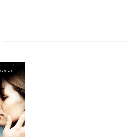
בסגנונה הייחודי 
– אימהות ולוחמות, 
זהו ספרה החמישי 
האחרות (2018) תורגם לשמונה שפות וראה אור במדינות רבות בעולם.