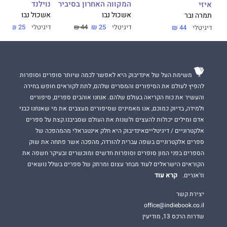
נוילנד
המקווה האחרון בסיביר
איזי
אשכול נבו
אשכול נבו
תמרה ובר
דיגיטלי
25 ₪
44 ₪
דיגיטלי
25 ₪
44 ₪
דיגיטלי
44 ₪
משימת העל של אינדיבוק היא לאפשר לכמה שיותר סופרים וסופרות
להפיץ לעולם את הסיפורים והמסרים שלהם, לתת לקוראים חופש בחירה
והעשיר את כוח הקריאה בעולם שלהם. אנחנו אוהבים ספרים, סיפורים
ולמידה, בדיוק כמוכם, אנו מאמינים שסיפורים מעצבים את מי שאנחנו כבני
אדם ומילים יכולות להעצים ולשנות את העולם שסביבנו.קצת על ספרים
אלקטרוניים / דיגיטלייםאינדיבוק היא חלק אינטגראלי מהמהפכה של
ספרים אלקטרוניים בשפה עברית להורדה, מהפכה אשר פתחה את שוק
הספרים בפני המון סופרים וסופרות חדשים ומוכשרים ובעיקר חשפה את
הקוראים הישראלים לעוד מבחר עצום ומרתק של ספרים בשלל נושאים
קרא עוד
וז'אנרים.
יצירת קשר
office@indiebook.co.il
שדרות הרכס 13, מודיעין