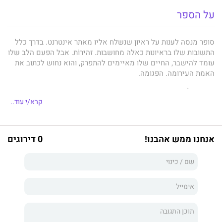
על הספר
סופר מנסה לענות על ראיון שנשלח אליו מאתר אינטרנט. בדרך כלל
התשובות שלו בראיונות כאלה מחושבות. זהירוֹת. אבל הפעם הלב שלו
עומד להישבר, החיים שלו מאיימים להתפרק, והוא נחוש לכתוב את
האמת העירומה. הפגומה.
הוא רק לא בטוח שהוא זוכר איך עושים את זה.
קרא/י עוד..
כל שאלה בראיון האחרון היא חור מנעול שקשה להתיק ממנו את
המבט, וכל תשובה בו חושפת שהאמת היא הגרעין של השקר –
ולהפך.
אנחנו ממש אהבנו!
0 דירוגים
זהו רומן מפתיע, מתעתע, מענג ונוגע ללב, שהאינטימיות שהוא יוצר
עם הקורא נועזת ושוברת מוסכמות.
ספריו הקודמים של
אשכול נבו
הפכו לרבי־מכר וזכו לשבחים בארץ