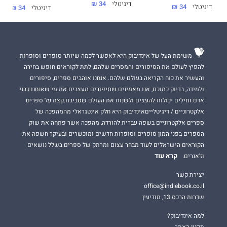
דיגיטלי
34 ₪
דיגיטלי
34 ₪
דיגיטלי
34 ₪
משימת העל של אינדיבוק היא לאפשר לכמה שיותר סופרים וסופרות
להפיץ לעולם את הסיפורים והמסרים שלהם, לתת לקוראים חופש בחירה
והעשיר את כוח הקריאה בעולם שלהם. אנחנו אוהבים ספרים, סיפורים
ולמידה, בדיוק כמוכם, אנו מאמינים שסיפורים מעצבים את מי שאנחנו כבני
אדם ומילים יכולות להעצים ולשנות את העולם שסביבנו.קצת על ספרים
אלקטרוניים / דיגיטלייםאינדיבוק היא חלק אינטגראלי מהמהפכה של
ספרים אלקטרוניים בשפה עברית להורדה, מהפכה אשר פתחה את שוק
הספרים בפני המון סופרים וסופרות חדשים ומוכשרים ובעיקר חשפה את
הקוראים הישראלים לעוד מבחר עצום ומרתק של ספרים בשלל נושאים
קרא עוד
וז'אנרים.
יצירת קשר
office@indiebook.co.il
שדרות הרכס 13, מודיעין
למה אינדיבוק?
תקנון האתר