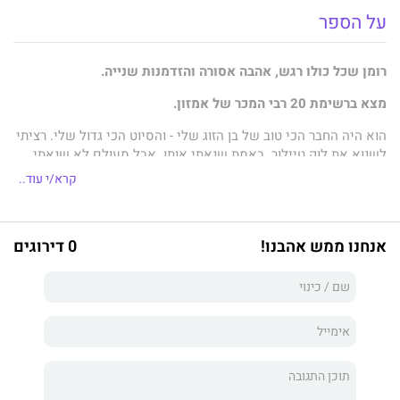
על הספר
רומן שכל כולו רגש, אהבה אסורה והזדמנות שנייה.
מצא ברשימת 20 רבי המכר של אמזון.
הוא היה החבר הכי טוב של בן הזוג שלי - והסיוט הכי גדול שלי. רציתי
לשנוא את לוק טיילור. באמת שנאתי אותו. אבל מעולם לא שנאתי
אותו מספיק.
קרא/י עוד..
עכשיו, כעבור עשור, טרגדיה מחזירה אותנו אל המקום שבו הכול קרה
– לרגעים הכי טובים שלי, וגם לאלה הגרועים ביותר.
אנחנו ממש אהבנו!
0 דירוגים
החיים שלנו אולי השתנו, אבל המשיכה בינינו חזקה כמו שהיתה
בעבר.
אלא שהפעם היא גם מסוכנת יותר.
על המחברת: