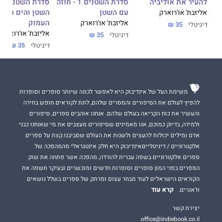
סדרת השטנים 1 - חוזה
להעיר את אוליביה
עם השטן
השטן והים הכחו
אליזבת' או'רוארק
העמוק
אליזבת' או'רוארק
דיגיטלי
35 ₪
אליזבת' או'רוארק
דיגיטלי
35 ₪
דיגיטלי
35 ₪
משימת העל של אינדיבוק היא לאפשר לכמה שיותר סופרים וסופרות
להפיץ לעולם את הסיפורים והמסרים שלהם, לתת לקוראים חופש בחירה
והעשיר את כוח הקריאה בעולם שלהם. אנחנו אוהבים ספרים, סיפורים
ולמידה, בדיוק כמוכם, אנו מאמינים שסיפורים מעצבים את מי שאנחנו כבני
אדם ומילים יכולות להעצים ולשנות את העולם שסביבנו.קצת על ספרים
אלקטרוניים / דיגיטלייםאינדיבוק היא חלק אינטגראלי מהמהפכה של
ספרים אלקטרוניים בשפה עברית להורדה, מהפכה אשר פתחה את שוק
הספרים בפני המון סופרים וסופרות חדשים ומוכשרים ובעיקר חשפה את
הקוראים הישראלים לעוד מבחר עצום ומרתק של ספרים בשלל נושאים
קרא עוד
וז'אנרים.
יצירת קשר
office@indiebook.co.il