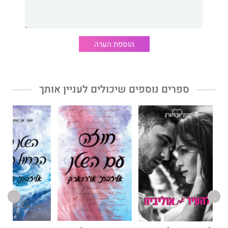
לאליזבת אורורק יש לא מעט תארים שהיא לא כל כך משתמשת
בהם, והיא ויתרה על עבודתה ככותבת רפואית כדי לכתוב על גברי
אלפא קשוחים, ועל הנשים ה"לא מושלמות" שאוהבות אותם. כשהיא
לא כותבת, היא אוהבת לבלות עם שלושת ילדיה – שכבר בגיל
הוספת הערה
ההתבגרות ומקווים, כנראה, שהיא תמצא משהו אחר לעשות עם הזמן
שלה. כמו כן, אפשר למצוא אותה בפייסבוק בדיונים אם "מת לחיות"
הוא סרט חג מולד, ובמקביל ממליצה לכל אחד ואחת לקרוא את
"משחקי השנאה" – ספר שהיא לא כתבה, אך הייתה רוצה שכן.
ספרים נוספים שיכולים לעניין אותך