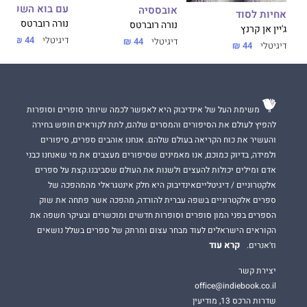
רבי משמעות לאתגרים בפניהם אנו ניצבים כיום.
עם בוא השקיעה
אובססיה
אחיות לסוד
נורה רוברטס
נורה רוברטס
ג'יין אן קרנץ
דיגיטלי
44 ₪
דיגיטלי
44 ₪
דיגיטלי
44 ₪
משימת העל של אינדיבוק היא לאפשר לכמה שיותר סופרים וסופרות
להפיץ לעולם את הסיפורים והמסרים שלהם, לתת לקוראים חופש בחירה
והעשיר את כוח הקריאה בעולם שלהם. אנחנו אוהבים ספרים, סיפורים
ולמידה, בדיוק כמוכם, אנו מאמינים שסיפורים מעצבים את מי שאנחנו כבני
אדם ומילים יכולות להעצים ולשנות את העולם שסביבנו.קצת על ספרים
אלקטרוניים / דיגיטלייםאינדיבוק היא חלק אינטגראלי מהמהפכה של
ספרים אלקטרוניים בשפה עברית להורדה, מהפכה אשר פתחה את שוק
הספרים בפני המון סופרים וסופרות חדשים ומוכשרים ובעיקר חשפה את
הקוראים הישראלים לעוד מבחר עצום ומרתק של ספרים בשלל נושאים
קרא עוד
וז'אנרים.
יצירת קשר
office@indiebook.co.il
שדרות הרכס 13, מודיעין