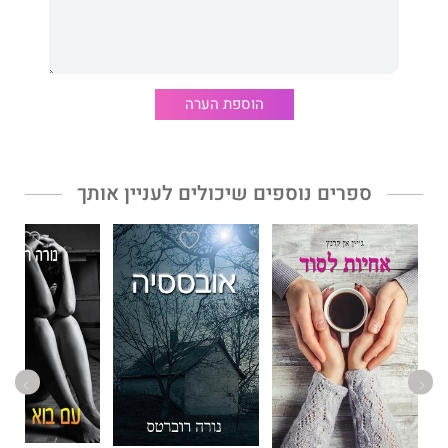
גילויו של ביטוי מופלא זה לאחדותנו יסייע לנו לעלות על נתיב השלום
ולגשר על ההבדלים הקיימים בינינו.
הוספת הערה
גרג בראדן
מביא בספרו הייחודי והמרתק תגלית ששינתה את חייו
וגרמה לו לעזוב קריירה מצליחה במשרד ההגנה, בתחום חקר החלל,
ולערוך מחקר מקיף שארך 12 שנה, על המסורות המקודשות ביותר של
האנושות.
ספרים נוספים שיכולים לעניין אותך
ספריו הגיעו לראש רשימת רבי המכר של הניו יורק טיימס. כמו כן,
הוא השתתף בכנסים בינלאומיים שבחנו את תפקיד הרוחניות בתחום
הטכנולוגי.
בנוסף, עבד בעבר כמתכנת מערכות בכיר, כגיאולוג מחשבים וכאחראי
למבצעים טכניים, ונחשב לבר-סמכא בנושא הגישור בין חכמת העבר
למדע ולטכנולוגיה של ימינו, היכול להוביל לשלום בר-קיימא בעתיד.
בראדן חוצה את גבולות המדע והרוחניות המסורתיים ומציע פתרונות