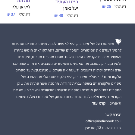
נעלמת
היינו העתיד
דיגיטלי
25 ₪
ג'יליאן פלין
יעל נאמן
דיגיטלי
37 ₪
דיגיטלי
48 ₪
משימת העל של אינדיבוק היא לאפשר לכמה שיותר סופרים וסופרות
להפיץ לעולם את הסיפורים והמסרים שלהם, לתת לקוראים חופש בחירה
והעשיר את כוח הקריאה בעולם שלהם. אנחנו אוהבים ספרים, סיפורים
ולמידה, בדיוק כמוכם, אנו מאמינים שסיפורים מעצבים את מי שאנחנו כבני
אדם ומילים יכולות להעצים ולשנות את העולם שסביבנו.קצת על ספרים
אלקטרוניים / דיגיטלייםאינדיבוק היא חלק אינטגראלי מהמהפכה של
ספרים אלקטרוניים בשפה עברית להורדה, מהפכה אשר פתחה את שוק
הספרים בפני המון סופרים וסופרות חדשים ומוכשרים ובעיקר חשפה את
הקוראים הישראלים לעוד מבחר עצום ומרתק של ספרים בשלל נושאים
קרא עוד
וז'אנרים.
יצירת קשר
office@indiebook.co.il
שדרות הרכס 13, מודיעין