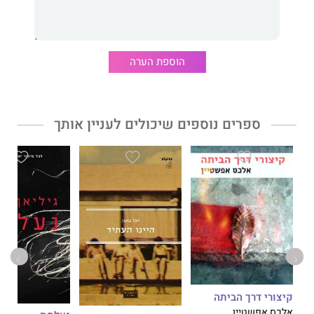
ג'קי פלמינג
מראה לכולנו עד כמה מגוחך היה היחס לנשים לאורך
הוספת הערה
ההיסטוריה, איזו כברת דרך כבר עשינו וגם איזה מרחק עדיין נותר
לנשים לעבור כדי להגיע למדרגת הגאונות של הגברים, עם הידיים
החלשות שלהן ומוחותיהן הקטנטנים, שאין בהם כל מקום ליצירתיות
ולגאונות.
ספרים נוספים שיכולים לעניין אותך
ג'קי פלמינג
היא קריקטוריסטית ידועה שעבודותיה התפרסמו
בכתבי־עת רבים, בהם "אינדיפנדנט" ו"אובזרבר". הצרה עם נשים זכה
בפרס ארטמיסיה לספרי הומור.
קיצורי דרך הביתה
אלכס אפשטיין