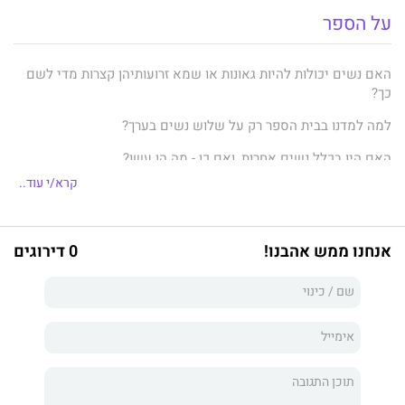
על הספר
האם נשים יכולות להיות גאונות או שמא זרועותיהן קצרות מדי לשם
כך?
למה למדנו בבית הספר רק על שלוש נשים בערך?
האם היו בכלל נשים אחרות, ואם כן - מה הן עשו?
קרא/י עוד..
האם ידעתם שהסיבה לכך שנשים אינן יכולות להגיע להישג מקורי
בשום תחום שהוא היא שאין להן שיער של גאונים? זה לפחות מה
שסבר הפילוסוף הדגול ארתור שופנהאואר.
אנחנו ממש אהבנו!
0 דירוגים
הסופר הנודע גי דה מופאסאן, לעומת זאת, טען שלנשים יש שני
תפקידים למלא, ושניהם מקסימים: אהבה ואימהות.
הצרה עם נשים
הוא ספר קריקטורות מבריק שמטיל זרקור חד ובוהק
על העובדה המצערת שללא מעט מגדולי ההוגים, הממציאים
והאמנים בכל הדורות היו תיאוריות מטרידות מאוד בנוגע לנשים
ולכישוריהן.