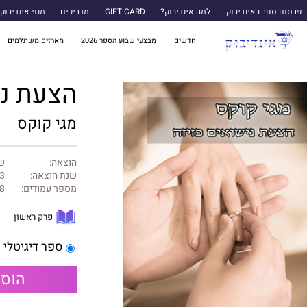
פרסום ספר באינדיבוק
למה אינדיבוק?
GIFT CARD
מדריכים
מנוי אינדיבוק
חדשים
מבצעי שבוע הספר 2026
מארזים משתלמים
הצעת ני
מגי קוקס
הוצאה:
של
שנת הוצאה:
3
מספר עמודים:
8
פרק ראשון
ספר דיגיטלי
הוספ