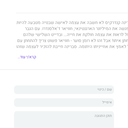
נה קנדרקיס לא חשבה את עצמה לאישה שבנויה מטבעה להיות
גשה את המיליונר הארגנטינאי, חוויאר ד'אלסנדרו. עם הגבר
ול לראות את עצמה חולקת את חייה... ובדייט השלישי שלהם
ן איתו! אבל זהו לא רומן סוער - חוויאר פשוט צריך להתחתן עם
 לאמץ את אחייניתו היתומה. סברינה חייבת להזכיר לעצמה שזהו
רת שהתשוקה שבוערת בעיניו של חוויאר יכולה להוביל להרבה
קרא/י עוד..