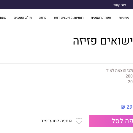
צור קשר
אמנויות
ספרות רומנטית
רוחניות, מדיטציה ורוגע
פרוזה
מד"ב ופנטזיה
מתח 
שואים פזיזה
גי הוצאה לאור
200
20
29 ₪
ה לסל
הוספה למועדפים