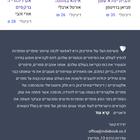
אימא במתנה
והבית ימלא עשן
אם ליהודי הנודד
ברקסים
אורטל ארבלי
פביאן ברויטמן
אורי זהבי
דיגיטלי
26 ₪
דיגיטלי
35 ₪
דיגיטלי
28 ₪
משימת העל של אינדיבוק היא לאפשר לכמה שיותר סופרים וסופרות
להפיץ לעולם את הסיפורים והמסרים שלהם, לתת לקוראים חופש בחירה
והעשיר את כוח הקריאה בעולם שלהם. אנחנו אוהבים ספרים, סיפורים
ולמידה, בדיוק כמוכם, אנו מאמינים שסיפורים מעצבים את מי שאנחנו כבני
אדם ומילים יכולות להעצים ולשנות את העולם שסביבנו.קצת על ספרים
אלקטרוניים / דיגיטלייםאינדיבוק היא חלק אינטגראלי מהמהפכה של
ספרים אלקטרוניים בשפה עברית להורדה, מהפכה אשר פתחה את שוק
הספרים בפני המון סופרים וסופרות חדשים ומוכשרים ובעיקר חשפה את
הקוראים הישראלים לעוד מבחר עצום ומרתק של ספרים בשלל נושאים
קרא עוד
וז'אנרים.
יצירת קשר
office@indiebook.co.il
שדרות הרכס 13, מודיעין