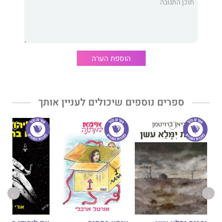
התנהגות אנטי חברתית בקרב עולים וילדיהם, עבריינות נוער, רצח
מרובה קורבנות, רצח בנות זוג וזנות קטינים.
בנושאים אלו ואחרים הוא פרסם כמה ספרים בהוצאות שונות:
“קריירה פלילית ועבריינות סדרתית”, “רצח מרובה קורבנות” (תורגם גם
לאנגלית), “רצח בנות זוג בישראל”.
הוספת הערה
זהו הספר הדמיוני הראשון שהוא מוציא לאור, כשהוא משתמש בידע
הקרימינולוגי שלו לביסוס העובדות וניתוחן.
ספרים נוספים שיכולים לעניין אותך