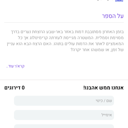
על הספר
בזמן האחרון מסתובבת דמות באזור באר-שבע הרוצחת נערים בדרך
מסוימת וסמלית. המשטרה מגייסת לעזרתה קרימינולוג אך כל
המאמצים לאתר את הדמות עולים בתוהו. האם הרצח הבא הוא עניין
של זמן, או שמשהו אחר יקרה?
קרא/י עוד..
פרופ’
ארנון אדלשטיין
קרימינולוג במקצועו. רכש את הכשרתו
באוניברסיטה העברית בסוציולוגיה, ובהמשך התמחה בלימודי
הקרימינולוגיה. יליד ירושלים, נשוי ואב לשלושה, מתגורר כיום בנגב
אנחנו ממש אהבנו!
0 דירוגים
המערבי. ארנון מלמד סטודנטים לקרימינולוגיה במגוון מכללות
ואוניברסיטאות, ומשמש כראש התכנית לחינוך גופני ולספורט
לקהילות בהדרה ובסיכון במכללה האקדמית לחינוך, ע”ש קיי
בבאר-שבע.
ארנון משמש כמנכ”ל חברת “משתלבים מחדש בע”מ”, העוסקת
בשיקום אסירים בדרום הארץ. ארנון חוקר מספר תחומים חשובים: