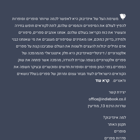
משימת העל של אינדיבוק היא לאפשר לכמה שיותר סופרים וסופרות
להפיץ לעולם את הסיפורים והמסרים שלהם, לתת לקוראים חופש בחירה
והעשיר את כוח הקריאה בעולם שלהם. אנחנו אוהבים ספרים, סיפורים
ולמידה, בדיוק כמוכם, אנו מאמינים שסיפורים מעצבים את מי שאנחנו כבני
אדם ומילים יכולות להעצים ולשנות את העולם שסביבנו.קצת על ספרים
אלקטרוניים / דיגיטלייםאינדיבוק היא חלק אינטגראלי מהמהפכה של
ספרים אלקטרוניים בשפה עברית להורדה, מהפכה אשר פתחה את שוק
הספרים בפני המון סופרים וסופרות חדשים ומוכשרים ובעיקר חשפה את
הקוראים הישראלים לעוד מבחר עצום ומרתק של ספרים בשלל נושאים
קרא עוד
וז'אנרים.
יצירת קשר
office@indiebook.co.il
שדרות הרכס 13, מודיעין
למה אינדיבוק?
תקנון האתר
סופרים
סדרות ספרים