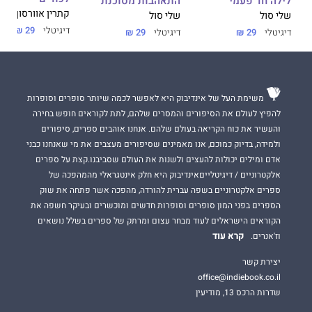
לילה חד פעמי
התאהבות מסוכנת
קתרין אוורסון
שלי סול
שלי סול
דיגיטלי
29 ₪
דיגיטלי
29 ₪
דיגיטלי
29 ₪
משימת העל של אינדיבוק היא לאפשר לכמה שיותר סופרים וסופרות
להפיץ לעולם את הסיפורים והמסרים שלהם, לתת לקוראים חופש בחירה
והעשיר את כוח הקריאה בעולם שלהם. אנחנו אוהבים ספרים, סיפורים
ולמידה, בדיוק כמוכם, אנו מאמינים שסיפורים מעצבים את מי שאנחנו כבני
אדם ומילים יכולות להעצים ולשנות את העולם שסביבנו.קצת על ספרים
אלקטרוניים / דיגיטלייםאינדיבוק היא חלק אינטגראלי מהמהפכה של
ספרים אלקטרוניים בשפה עברית להורדה, מהפכה אשר פתחה את שוק
הספרים בפני המון סופרים וסופרות חדשים ומוכשרים ובעיקר חשפה את
הקוראים הישראלים לעוד מבחר עצום ומרתק של ספרים בשלל נושאים
קרא עוד
וז'אנרים.
יצירת קשר
office@indiebook.co.il
שדרות הרכס 13, מודיעין