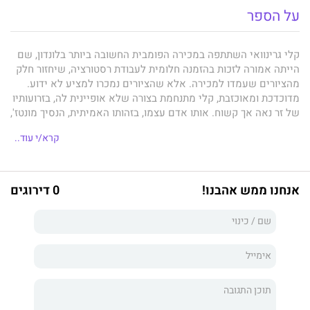
על הספר
קלי גרינוואי השתתפה במכירה הפומבית החשובה ביותר בלונדון, שם
הייתה אמורה לזכות בהזמנה חלומית לעבודת רסטורציה, שיחזור חלק
מהציורים שעמדו למכירה. אלא שהציורים נמכרו למציע לא ידוע.
מדוכדכת ומאוכזבת, קלי מתנחמת בצורה שלא אופיינית לה, בזרועותיו
של זר נאה אך קשוח. אותו אדם עצמו, בזהותו האמיתית, הנסיך מונטז',
מזמן אותה בצו מלכותי. הוד מעלתו מעוניין בפילגש, צייתנית
קרא/י עוד..
וחושנית...
אנחנו ממש אהבנו!
0 דירוגים