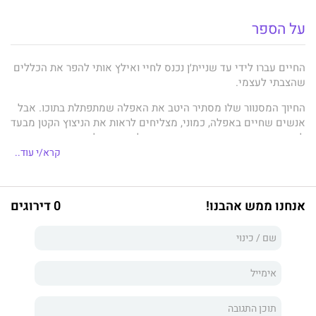
על הספר
החיים עברו לידי עד שניית׳ן נכנס לחיי ואילץ אותי להפר את הכללים
שהצבתי לעצמי.
החיוך המסנוור שלו מסתיר היטב את האפלה שמתפתלת בתוכו. אבל
אנשים שחיים באפלה, כמוני, מצליחים לראות את הניצוץ הקטן מבעד
לסדקים, וכאשר הוא ניצת הוא מאיים לפוצץ הכול.
קרא/י עוד..
אני משתוקקת לספוג כל מילה מטונפת היוצאת מפיו, כמהה למגע
ידיו הרכושניות.
האלימות והתשוקה שלו ממלאות את הריקנות השוכנת בתוכי.
אנחנו ממש אהבנו!
0 דירוגים
רק דבר אחד חסר במערכת היחסים שלנו – הוא לעולם לא יוכל
לאהוב אותי.
להניח את ליבי בכף ידו הייתה טעות מרה.
הוא לא הולך להגן עליו, הוא הולך למחוץ אותו עד שלא ישאר ממנו