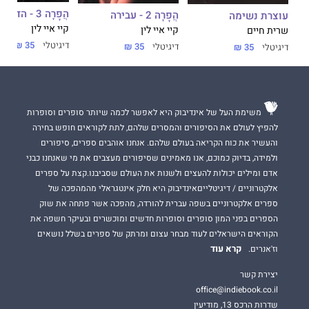
הֲפָרָה 3 - הדדיות
הֲפָרָה 2 - עבירה
עוצרת נשימה
קיי איי לין
קיי איי לין
שרית חיים
דיגיטלי
35 ₪
דיגיטלי
35 ₪
דיגיטלי
35 ₪
משימת העל של אינדיבוק היא לאפשר לכמה שיותר סופרים וסופרות
להפיץ לעולם את הסיפורים והמסרים שלהם, לתת לקוראים חופש בחירה
והעשיר את כוח הקריאה בעולם שלהם. אנחנו אוהבים ספרים, סיפורים
ולמידה, בדיוק כמוכם, אנו מאמינים שסיפורים מעצבים את מי שאנחנו כבני
אדם ומילים יכולות להעצים ולשנות את העולם שסביבנו.קצת על ספרים
אלקטרוניים / דיגיטלייםאינדיבוק היא חלק אינטגראלי מהמהפכה של
ספרים אלקטרוניים בשפה עברית להורדה, מהפכה אשר פתחה את שוק
הספרים בפני המון סופרים וסופרות חדשים ומוכשרים ובעיקר חשפה את
הקוראים הישראלים לעוד מבחר עצום ומרתק של ספרים בשלל נושאים
קרא עוד
וז'אנרים.
יצירת קשר
office@indiebook.co.il
שדרות הרכס 13, מודיעין