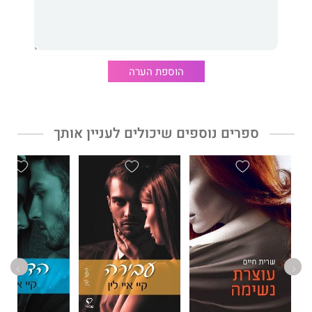
דבר.
קיי.איי. לין
, שספריה כיכבו ברשימת רבי המכר של היו־אס־איי טודיי,
זכתה לשבחים רבים על עלילותיה המגוונות ועל סגנון הכתיבה הקשוח
הוספת הערה
שלה.
הפרה הוא הספר הראשון בטרילוגיה.
עבירה
ו
הדדיות
, הממשיכים את סיפורם של ניית׳ן ולילה, יצאו גם הם
ספרים נוספים שיכולים לעניין אותך
בהוצאת ׳מלודי׳.
״אני מתכוונת להמשיך לקרוא את כל הטרילוגיה ולו רק בגלל הפה
המטונף של ניית׳ן.
לילה וניית׳ן אינם שבורים, הם מנותצים.
מסע הרכבת החלקים שלהם בחזרה אינו עומד להיות פשוט.״
Yaya Martinez – After dark book lovers blog