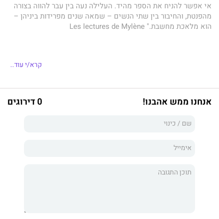
אי אפשר להניח את הספר מהיד. העלילה נעה בין עבר להווה בצורה
מהפנטת, והחיבור בין שתי הנשים – שמאה שנים מפרידות ביניהן –
הוא מלאכת מחשבת." Les lectures de Mylène
שתי נשים, שתי תקופות וייעוד אחד גדול מהחיים.
קרא/י עוד..
גבריאל היא אחות מסורה במחלקת טיפול נמרץ פגים. עולמה
מצטמצם לכותלי חדר מספר 79, שבו היא נאבקת מדי יום על חייהם
של תינוקות בני יומם. אך בעוד היא מצילה את חייהם של אחרים,
אנחנו ממש אהבנו!
0 דירוגים
היא מזניחה את חייה האישיים ושוקעת לאיטה אל תוך שגרה של
בדידות ואדישות. כשהיא על סף קריסה, היא מקבלת מאמה כתב יד
מסתורי שחושף סיפור שמשנה הכול.
שנת 1920, צרפת מלקקת את פצעיה לאחר מלחמת העולם הראשונה.
תרז פפיון, אחות צעירה, נשלחת מטעם הצלב האדום לאזור כפרי מוכה
אסון. מראות הילדים היתומים והחולים שגוועים ברחובות רודפים
אותה, ותוכנית בלתי אפשרית נרקמת בליבה: להקים עבורם מקלט
בטוח במנזר נטוש – גם אם תיאלץ להילחם על כך מול כוחות
רבי־עוצמה.
מבעד לדפי ההיסטוריה, סיפורה עוצר הנשימה של תרז הוא גלגל