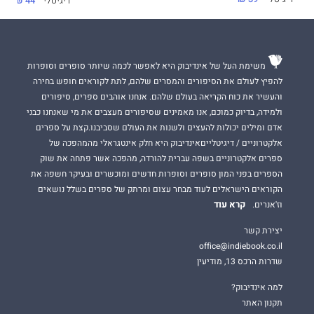
דיגיטלי
44 ₪
משימת העל של אינדיבוק היא לאפשר לכמה שיותר סופרים וסופרות
להפיץ לעולם את הסיפורים והמסרים שלהם, לתת לקוראים חופש בחירה
והעשיר את כוח הקריאה בעולם שלהם. אנחנו אוהבים ספרים, סיפורים
ולמידה, בדיוק כמוכם, אנו מאמינים שסיפורים מעצבים את מי שאנחנו כבני
אדם ומילים יכולות להעצים ולשנות את העולם שסביבנו.קצת על ספרים
אלקטרוניים / דיגיטלייםאינדיבוק היא חלק אינטגראלי מהמהפכה של
ספרים אלקטרוניים בשפה עברית להורדה, מהפכה אשר פתחה את שוק
הספרים בפני המון סופרים וסופרות חדשים ומוכשרים ובעיקר חשפה את
הקוראים הישראלים לעוד מבחר עצום ומרתק של ספרים בשלל נושאים
קרא עוד
וז'אנרים.
יצירת קשר
office@indiebook.co.il
שדרות הרכס 13, מודיעין
למה אינדיבוק?
תקנון האתר