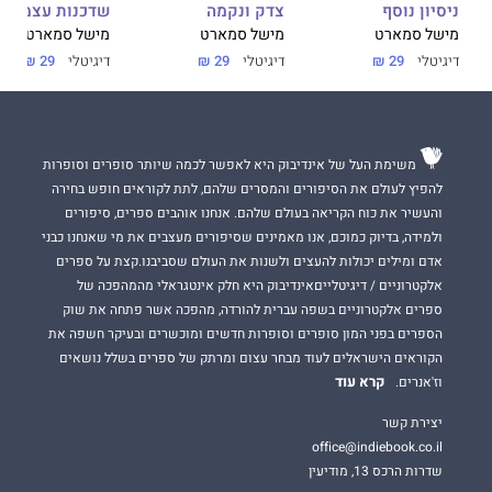
ניסיון נוסף
צדק ונקמה
שדכנות עצמית
מישל סמארט
מישל סמארט
מישל סמארט
דיגיטלי
29 ₪
דיגיטלי
29 ₪
דיגיטלי
29 ₪
משימת העל של אינדיבוק היא לאפשר לכמה שיותר סופרים וסופרות
להפיץ לעולם את הסיפורים והמסרים שלהם, לתת לקוראים חופש בחירה
והעשיר את כוח הקריאה בעולם שלהם. אנחנו אוהבים ספרים, סיפורים
ולמידה, בדיוק כמוכם, אנו מאמינים שסיפורים מעצבים את מי שאנחנו כבני
אדם ומילים יכולות להעצים ולשנות את העולם שסביבנו.קצת על ספרים
אלקטרוניים / דיגיטלייםאינדיבוק היא חלק אינטגראלי מהמהפכה של
ספרים אלקטרוניים בשפה עברית להורדה, מהפכה אשר פתחה את שוק
הספרים בפני המון סופרים וסופרות חדשים ומוכשרים ובעיקר חשפה את
הקוראים הישראלים לעוד מבחר עצום ומרתק של ספרים בשלל נושאים
קרא עוד
וז'אנרים.
יצירת קשר
office@indiebook.co.il
שדרות הרכס 13, מודיעין