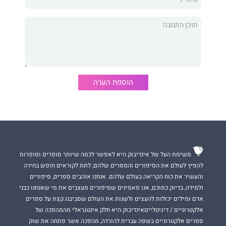
מוספים בגלובס. כיום ניתן למצוא אותה בים.
הוספת הערה
משימת העל של אינדיבוק היא לאפשר לכמה שיותר סופרים וסופרות
להפיץ לעולם את הסיפורים והמסרים שלהם, לתת לקוראים חופש בחירה
והעשיר את כוח הקריאה בעולם שלהם. אנחנו אוהבים ספרים, סיפורים
ולמידה, בדיוק כמוכם, אנו מאמינים שסיפורים מעצבים את מי שאנחנו כבני
אדם ומילים יכולות להעצים ולשנות את העולם שסביבנו.קצת על ספרים
אלקטרוניים / דיגיטלייםאינדיבוק היא חלק אינטגראלי מהמהפכה של
ספרים אלקטרוניים בשפה עברית להורדה, מהפכה אשר פתחה את שוק