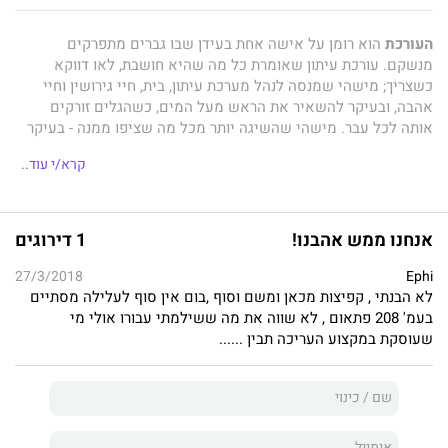
העורכת
הוא רומן על אישה אחת בעידן שבו גברים מתפרקים
מנשקם. עורכת עיתון שאומרת כל מה שהיא חושבת, לאו דווקא
כשצריך; מישהי שמנסה לנהל מערכת עיתון, בית, חיי גירושין וחיי
אהבה, ובעיקר להשאיר את הראש מעל המים, כשהגלים זורקים
אותה לכל עבר. מישהי שהשיגה יותר מכל מה שציפו ממנה - בעיקר
אימא שלה - ועדיין מרגישה שהידיים שלה ריקות. אחת שתמיד
קרא/י עוד..
הלכה בתוואי קצת עקום אבל איכשהו ראתה ישר ומפוכח. ואולי ככה
נראית גם האהבה. ואולי לא.
אנחנו ממש אהבנו!
1 דירוגים
העורכת
הוא רומן מצחיק ומכאיב, חריף וחד כמו סכין גילוח. בלשון
27/3/2018
Ephi
שמצליחה להיות ישירה ומפותלת, מעגלית ובה בעת מטיחה את
לא הבנתי , קפיצות מכאן ומשם וסוף ,בום אין סוף לעלילה מסתיים
הראש בקיר, נפרש סיפור על נישואין מתפוררים אבל גם על
בעמ' 208 פתאום , לא שווה את מה ששילמתי עבורו אולי מי
התאהבות, על אנשים, יצרים, אובססיה ובעיקר על חמדנות. זהו סיפור
שעוסקת במקצוע העריכה תבין ......
על גאולה נשית בזירה רוחשת של מגזין תרבות אלטרנטיבית וגם
אמירה חדה על הכיוון שאליו פנתה העיתונות הישראלית.
זהו ספרה הראשון של
יעל שחם
, שעבדה שנים ארוכות כעורכת