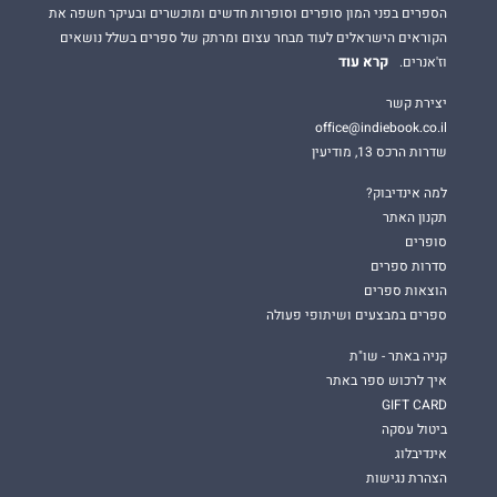
הספרים בפני המון סופרים וסופרות חדשים ומוכשרים ובעיקר חשפה את
הקוראים הישראלים לעוד מבחר עצום ומרתק של ספרים בשלל נושאים
קרא עוד
וז'אנרים.
יצירת קשר
office@indiebook.co.il
שדרות הרכס 13, מודיעין
למה אינדיבוק?
תקנון האתר
סופרים
סדרות ספרים
הוצאות ספרים
ספרים במבצעים ושיתופי פעולה
קניה באתר - שו"ת
איך לרכוש ספר באתר
GIFT CARD
ביטול עסקה
אינדיבלוג
הצהרת נגישות