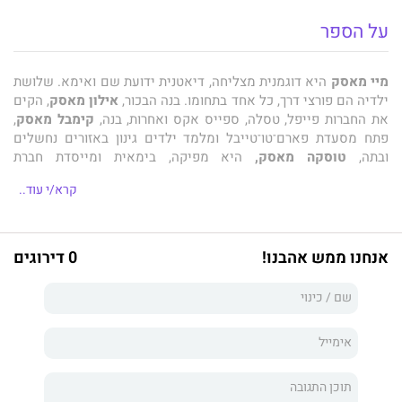
על הספר
מיי מאסק
היא דוגמנית מצליחה, דיאטנית ידועת שם ואימא. שלושת
ילדיה הם פורצי דרך, כל אחד בתחומו. בנה הבכור,
אילון מאסק
, הקים
את החברות פייפל, טסלה, ספייס אקס ואחרות, בנה,
קימבל מאסק
,
פתח מסעדת פארם־טו־טייבל ומלמד ילדים גינון באזורים נחשלים
ובתה,
טוסקה מאסק,
היא מפיקה, בימאית ומייסדת חברת
פאשנפליקס.
קרא/י עוד..
בעשור השמיני לחייה, מיי עסוקה יותר מתמיד. היא מככבת על שערי
אנחנו ממש אהבנו!
0 דירוגים
מגזיני יופי הכי נחשבים בעולם וצועדת על מסלולי התצוגות
היוקרתיים בשבוע האופנה במילאנו ובניו יורק, אך הדרך לפסגה לא
תמיד הייתה חלקה. מיי פורשת בספר זה את סיפור חייה המדהים,
חושפת את הגישה שלה להורות שמניבה ילדים מצליחנים, מעניקה
עצות בנושאי לבוש, תזונה ואופן ההתמודדות עם שינויים גדולים,
נושאים שמדברים לכל אישה, ואת הכול היא מתבלת בעצות לחיים
נכונים ובריאים.