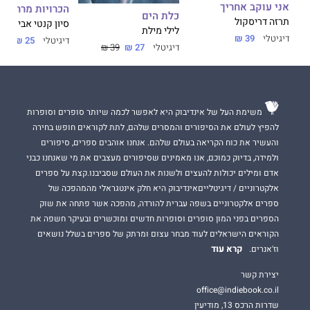
אני עוקב אחריך
הכרויות מרחוק
מתעוררת לחיים בכל עמוד בספר זה."
כלת הים
תרזה דריסקול
סיון קנטי אביטן
לילי מילת
קרלי קלוס, דוגמנית ויזמית.
דיגיטלי
39 ₪
דיגיטלי
25 ₪
דיגיטלי
27 ₪
39 ₪
"היופי המדהים של מיי מאסק הוא הוכחה חיה לכך שאכילה בריאה
היא העיקרון החשוב ביותר לחיים מאושרים, תוססים, פעילים
משימת העל של אינדיבוק היא לאפשר לכמה שיותר סופרים וסופרות
ואנרגטיים."
להפיץ לעולם את הסיפורים והמסרים שלהם, לתת לקוראים חופש בחירה
כריסטי ברינקלי, שחקנית, מאיירת, צלמת וסופרת.
והעשיר את כוח הקריאה בעולם שלהם. אנחנו אוהבים ספרים, סיפורים
ולמידה, בדיוק כמוכם, אנו מאמינים שסיפורים מעצבים את מי שאנחנו כבני
אדם ומילים יכולות להעצים ולשנות את העולם שסביבנו.קצת על ספרים
אלקטרוניים / דיגיטלייםאינדיבוק היא חלק אינטגראלי מהמהפכה של
ספרים אלקטרוניים בשפה עברית להורדה, מהפכה אשר פתחה את שוק
הספרים בפני המון סופרים וסופרות חדשים ומוכשרים ובעיקר חשפה את
הקוראים הישראלים לעוד מבחר עצום ומרתק של ספרים בשלל נושאים
קרא עוד
וז'אנרים.
יצירת קשר
office@indiebook.co.il
שדרות הרכס 13, מודיעין