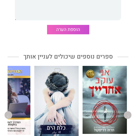
שאיפתה של מיי היא להנחיל לכל אישה ידע שיאפשר לה למצות את
הפוטנציאל הגלום בה בדרך הטובה ביותר.
הוספת הערה
העוצמה הנשית
- עצות לחיים מלאי הרפתקאות
,
יופי והצלחה
מאת
מיי מאסק,
יזמית, דוגמנית בין־לאומית ובעלת תואר שני במדעי
התזונה
,
הוא סיפור חיים הכולל בתוכו עצות שנאספו במשך חיים
ספרים נוספים שיכולים לעניין אותך
שלמים של מאבקים ושל התחלות חדשות, וכן טיפים לגידול ילדים
שאפתנים. אתם תגלו שיש הרבה יותר באישה המרתקת זו מאשר
אופייה הכריזמטי ומראַהּ הכובש.
"חם, כן ואמיתי – ׳העוצמה הנשית׳ מלא תובנות ומציע לקוראים עצות
לחיים שנרכשו בעבודה קשה."
דיאן וון פירסטנברג, מעצבת אופנה.
"כל חיי התפעלתי ממאי מאסק, הן כדוגמנית והן כאשה. היא תמיד
הייתה השראה גדולה לחייהן של נשים רבות וחוכמתה הגדולה