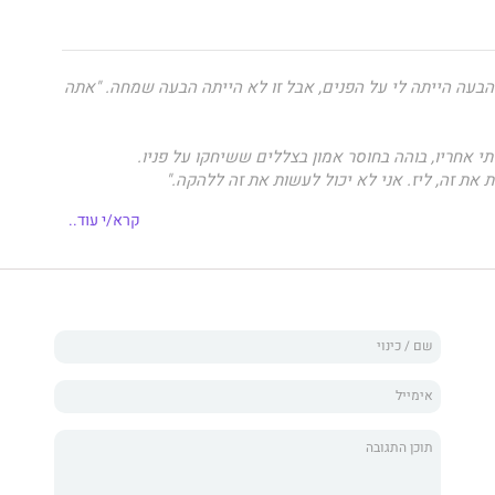
 הבעה הייתה לי על הפנים, אבל זו לא הייתה הבעה שמחה. "אתה
רתי אחריו, בוהה בחוסר אמון בצללים ששיחקו על פניו.
ת את זה, ליז. אני לא יכול לעשות את זה ללהקה."
להקה עם מי אתה יוצא?"
קרא/י עוד..
הבס הסקסי של להקת 'צלילת במה', יודע שליזי, אחותה הקטנה של
ופף, מחוץ לתחום עבורו. ליזי היא הבחורה היחידה שבן מת
לא משנה עד כמה היא מתוקה וסקסית ואיזו כימיה מטורפת יש
 להתקרב אליה, אך לילה אחד בעיר החטאים טורף את כל
על עצמו משימה לשמור את ליזי הרחק מצרות, אבל עד מהרה
ה שקורה בווגאס נשאר בווגאס. עכשיו הוא וליזי קשורים זה
יותר האפשרית, אבל איך זה עוזר לה אם היא יודעת שכוכב
פש הרבה יותר מבילוי טוב בין הסדינים?