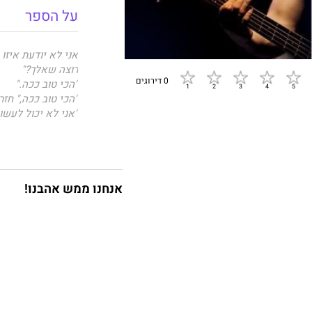
על הספר
אני לא יודעת איזו
רוצה שאלך?"
0 דירוגים
"הכי טוב ככה."
"הכי טוב ככה," חז
"אני לא יכול לעשו
"אתה צריך לדווח ל
"אנחנו לא יוצאים."
אנחנו ממש אהבנו!
בן ניקולסון, נגן 
אן הנשואה למל המת
להשיג ולא יכול. 
ביניהם, אסור לבן
הקלפים. בן לוקח 
הוא מגלה שלא כל מ
לזה בדרך העמוקה ב
הרוק המשגע לא מח