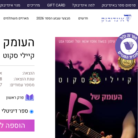
פרסום ספר באינדיבוק
למה אינדיבוק?
GIFT CARD
מדריכים
מנוי אינדיבוק
חדשים
מבצעי שבוע הספר 2026
מארזים משתלמים
העומק ש
קיילי סקוט
הוצאה:
אד
שנת הוצאה:
8
מספר עמודים:
7
פרק ראשון
ספר דיגיטלי
הוספה ל