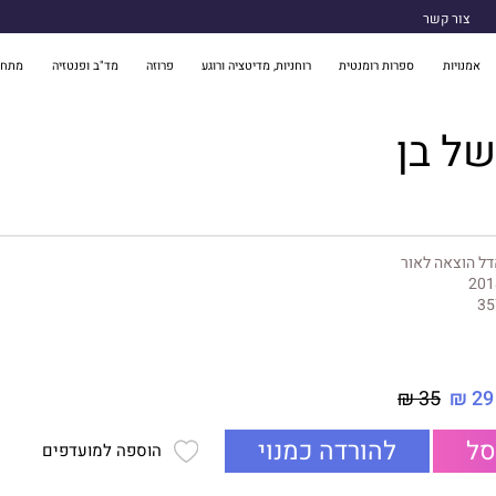
צור קשר
אמנויות
ספרות רומנטית
רוחניות, מדיטציה ורוגע
פרוזה
מד"ב ופנטזיה
מתח 
ל בן
ל הוצאה לאור
201
35
35 ₪
29 ₪
סל
להורדה כמנוי
הוספה למועדפים