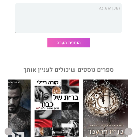
אלכסיי
אני חי על פי כללים – הכללים של הוריי.
בעולם המאפיה יש מסורות. ציפיות.
הדברים האלה לא מעניינים אותה. שום דבר לא מעניין אותה.
הוספת הערה
היא חושבת שרימתה אותי בעיניה הרדופות.
אבל היא לא יודעת שאני מבין אותה ורואה לתוכה טוב יותר מכולם.
ספרים נוספים שיכולים לעניין אותך
היא רוצה לפרוש כנפיים.
אבל אני עומד לקצוץ אותן.
ולהפוך אותה לשלי.
***
גוֹסט
הוא רומן פשע סוחף, המגולל את סיפורם של טליה ואלכסיי.