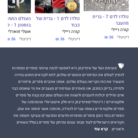
זהו החלק השלישי בסדרת העולם התחתון של בוסטון שבה כל ספר
הוא על דמויות שונות ובעל סוף סגור. קדמו לו הספרים: קרואו ו־ריפר.
נולדו לדם 7 - ברית
נולדו לדם 1 - ברית של
העולם התחתון 
מהעבר
כבוד
בוסטון 1 - קרואו
קורה ריילי
קורה ריילי
אשלי זווארלי
דיגיטלי
36 ₪
דיגיטלי
36 ₪
דיגיטלי
36 ₪
משימת העל של אינדיבוק היא לאפשר לכמה שיותר סופרים וסופרות
להפיץ לעולם את הסיפורים והמסרים שלהם, לתת לקוראים חופש בחירה
והעשיר את כוח הקריאה בעולם שלהם. אנחנו אוהבים ספרים, סיפורים
ולמידה, בדיוק כמוכם, אנו מאמינים שסיפורים מעצבים את מי שאנחנו כבני
אדם ומילים יכולות להעצים ולשנות את העולם שסביבנו.קצת על ספרים
אלקטרוניים / דיגיטלייםאינדיבוק היא חלק אינטגראלי מהמהפכה של
ספרים אלקטרוניים בשפה עברית להורדה, מהפכה אשר פתחה את שוק
הספרים בפני המון סופרים וסופרות חדשים ומוכשרים ובעיקר חשפה את
הקוראים הישראלים לעוד מבחר עצום ומרתק של ספרים בשלל נושאים
קרא עוד
וז'אנרים.