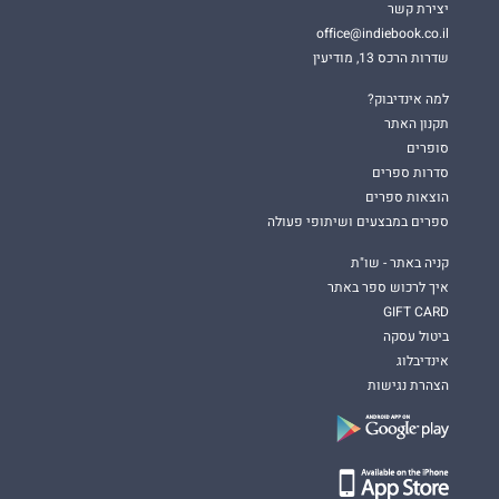
יצירת קשר
office@indiebook.co.il
שדרות הרכס 13, מודיעין
למה אינדיבוק?
תקנון האתר
סופרים
סדרות ספרים
הוצאות ספרים
ספרים במבצעים ושיתופי פעולה
קניה באתר - שו"ת
איך לרכוש ספר באתר
GIFT CARD
ביטול עסקה
אינדיבלוג
הצהרת נגישות