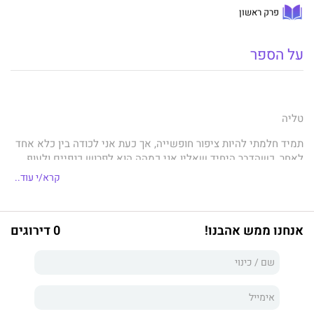
פרק ראשון
על הספר
טליה
תמיד חלמתי להיות ציפור חופשייה, אך כעת אני לכודה בין כלא אחד
לאחר, כשהדבר היחיד שאליו אני כמהה הוא לפרוש כנפיים ולעוף.
קרא/י עוד..
מכורה. מוכה. מורעבת. מסוממת.
חשבתי ששום דבר אינו יכול עוד לצלק אותי, עד שאלכסיי נכנס לחיי
והחל לסלק את קהות החושים.
אנחנו ממש אהבנו!
0 דירוגים
הוא אסון מבחינתי. וזה לא קשור להיותו איש מאפיה מסוכן, אלא
למציאות שאין לי עוד רצון להיות חלק ממנה.