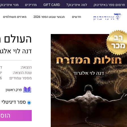
פרסום ספר באינדיבוק
למה אינדיבוק?
GIFT CARD
מדריכים
מנוי אינדיבוק
חדשים
מבצעי שבוע הספר 2026
מארזים משתלמים
העולם העליון 3 
דנה לוי אלגר
הוצאה:
דנ
שנת הוצאה:
יוני
מספר עמודים:
6
פרק ראשון
ספר דיגיטלי
הוספ