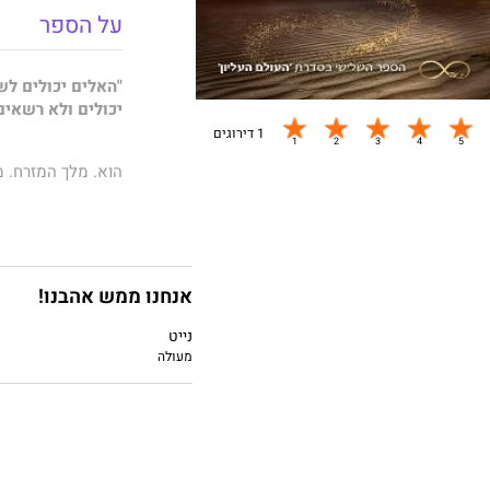
על הספר
"האלים יכולים לש
יכולים ולא רשאים
1 דירוגים
הוא. מלך המזרח. 
אני. ברייה חריגה 
אנחנו ממש אהבנו!
חייתי בעולם שלי, 
הקהילה שלי ולנצח 
נייט
מעולה
שיחה אחת עם גבר
מתחת לרגליי.
הוא חשף בפניי שחי