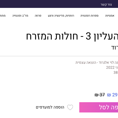
צור קשר
אמנויות
ספרות רומנטית
רוחניות, מדיטציה ורוגע
פרוזה
מד"ב ופנטזיה
מתח 
- חולות המזרח
וד
ה לוי אלגרוד - הוצאה עצמית
 2022
38
37 ₪
29 ₪
ה לסל
הוספה למועדפים