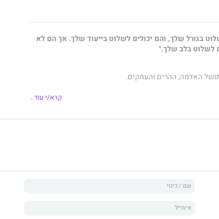
לוט בגורל שלך, והם יכולים לשלוט בייעוד שלך. אך הם לא
 לשלוט בלב שלך."
מושל האדמה, ההרים והעמקים.
קרא/י עוד..
שכוחות אפלים והרסניים מבעבעים בתוכה.
עולם רגיל ונטול ריגושים, בידיעה שלעולם לא אמצא את
אחוש שונה, מוזרה ובודדה.
 שמימי לבוש בגלימה טלטלה את עולמי ושמטה את הקרקע
יתי במציאות מדומה ותחת זהות בדויה.