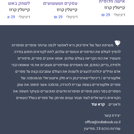
אישה חלופית
עסקים ושעשועים
לשחק באש עם 
קייטלין קרוז
קייטלין קרוז
קייטלין קרוז
דיגיטלי
29 ₪
דיגיטלי
29 ₪
דיגיטלי
29 ₪
משימת העל של אינדיבוק היא לאפשר לכמה שיותר סופרים וסופרות
להפיץ לעולם את הסיפורים והמסרים שלהם, לתת לקוראים חופש בחירה
והעשיר את כוח הקריאה בעולם שלהם. אנחנו אוהבים ספרים, סיפורים
ולמידה, בדיוק כמוכם, אנו מאמינים שסיפורים מעצבים את מי שאנחנו כבני
אדם ומילים יכולות להעצים ולשנות את העולם שסביבנו.קצת על ספרים
אלקטרוניים / דיגיטלייםאינדיבוק היא חלק אינטגראלי מהמהפכה של
ספרים אלקטרוניים בשפה עברית להורדה, מהפכה אשר פתחה את שוק
הספרים בפני המון סופרים וסופרות חדשים ומוכשרים ובעיקר חשפה את
הקוראים הישראלים לעוד מבחר עצום ומרתק של ספרים בשלל נושאים
קרא עוד
וז'אנרים.
יצירת קשר
office@indiebook.co.il
שדרות הרכס 13, מודיעין