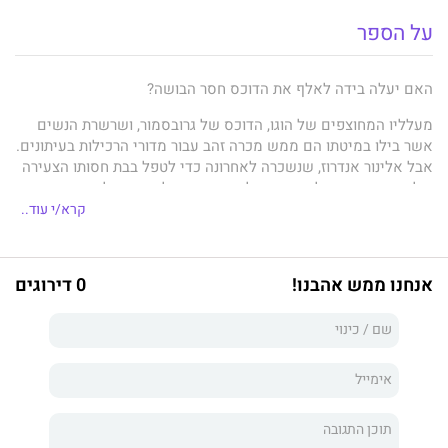
על הספר
האם יעלה בידה לאלף את הדוכס חסר הבושה?
מעלליו המחוצפים של הוגו, הדוכס של גרובסמור, ושרשרת הנשים
אשר בילו במיטתו הם ממש מכרה זהב עבור מדורי הרכילות בעיתונים.
אבל אלינור אנדרוז, שנשכרה לאחרונה כדי לטפל בבת חסותו הצעירה
של הדוכס, מוכנה להתייחס אליו אך ורק כאל הבוס שלה. היא זקוקה
נואשות לעבודה הזאת. לא משנה כמה נפלא נראה הוגו, המחיר שהיא
קרא/י עוד..
עלולה לשלם על כל טעות פשוט גבוה מדי.
הוגו, בעל ניסיון רב בכל מה שכרוך בשקרים ובבגידות, הפך לציני
אנחנו ממש אהבנו!
0 דירוגים
ולקהה חושים, והוא אינו טורח כלל וככל לסתור את השמועות
המרושעות הנפוצות אודותיו. אבל באלינור יש משהו שמלהיט את דמו,
והוא פשוט חייב למצוא את הדרך לגרום לעובדת הלחוצה הזאת שלו
להשתחרר ולהתקרב אליו!
רומן עכשווי בסגנון היסטורי המתרחש באנגליה הכפרית.