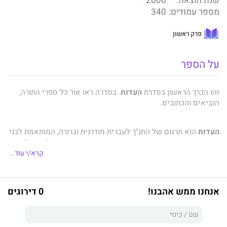
שנת הוצאה:
2000
מספר עמודים:
340
פרק ראשון
על הספר
זהו הכרך הראשון בסדרת
העדות
. בסדרה ראו אור כל ספרי התורה,
הנביאים והכתובים.
העדות
הוא תרגום של התנ"ך לעברית מודרנית וברורה, המותאמת לבני
הנעורים. השפה הבהירה והאיורים הצבעוניים מסייעים לקורא להבין
את הכתוב בספר הספרים וליהנות מעושרו.
קרא/י עוד..
העדות
אינו תחליף לתנ"ך אלא נכתב מתוך הכרה בחשיבותו, ובתקווה
אנחנו ממש אהבנו!
0 דירוגים
לחבב אותו על הקוראים הצעירים.