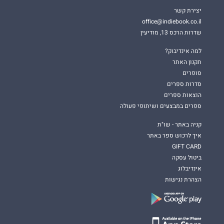
יצירת קשר
office@indiebook.co.il
שדרות הרכס 13, מודיעין
למה אינדיבוק?
תקנון האתר
סופרים
סדרות ספרים
הוצאות ספרים
ספרים במבצעים ושיתופי פעולה
קניה באתר - שו"ת
איך לרכוש ספר באתר
GIFT CARD
ביטול עסקה
אינדיבלוג
הצהרת נגישות