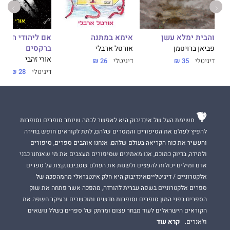
אימא במתנה
והבית ימלא עשן
אם ליהודי הנודד
ברקסים
אורטל ארבלי
פביאן ברויטמן
אורי זהבי
דיגיטלי
26 ₪
דיגיטלי
35 ₪
דיגיטלי
28 ₪
משימת העל של אינדיבוק היא לאפשר לכמה שיותר סופרים וסופרות
להפיץ לעולם את הסיפורים והמסרים שלהם, לתת לקוראים חופש בחירה
והעשיר את כוח הקריאה בעולם שלהם. אנחנו אוהבים ספרים, סיפורים
ולמידה, בדיוק כמוכם, אנו מאמינים שסיפורים מעצבים את מי שאנחנו כבני
אדם ומילים יכולות להעצים ולשנות את העולם שסביבנו.קצת על ספרים
אלקטרוניים / דיגיטלייםאינדיבוק היא חלק אינטגראלי מהמהפכה של
ספרים אלקטרוניים בשפה עברית להורדה, מהפכה אשר פתחה את שוק
הספרים בפני המון סופרים וסופרות חדשים ומוכשרים ובעיקר חשפה את
הקוראים הישראלים לעוד מבחר עצום ומרתק של ספרים בשלל נושאים
קרא עוד
וז'אנרים.