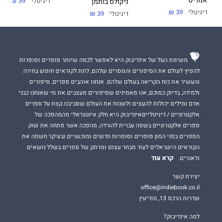
אמריס
דיגיטלי
39 ₪
ניקולס בותמן
דיגיטלי
39 ₪
דיגיטלי
39 ₪
משימת העל של אינדיבוק היא לאפשר לכמה שיותר סופרים וסופרות
להפיץ לעולם את הסיפורים והמסרים שלהם, לתת לקוראים חופש בחירה
והעשיר את כוח הקריאה בעולם שלהם. אנחנו אוהבים ספרים, סיפורים
ולמידה, בדיוק כמוכם, אנו מאמינים שסיפורים מעצבים את מי שאנחנו כבני
אדם ומילים יכולות להעצים ולשנות את העולם שסביבנו.קצת על ספרים
אלקטרוניים / דיגיטלייםאינדיבוק היא חלק אינטגראלי מהמהפכה של
ספרים אלקטרוניים בשפה עברית להורדה, מהפכה אשר פתחה את שוק
הספרים בפני המון סופרים וסופרות חדשים ומוכשרים ובעיקר חשפה את
הקוראים הישראלים לעוד מבחר עצום ומרתק של ספרים בשלל נושאים
קרא עוד
וז'אנרים.
יצירת קשר
office@indiebook.co.il
שדרות הרכס 13, מודיעין
למה אינדיבוק?