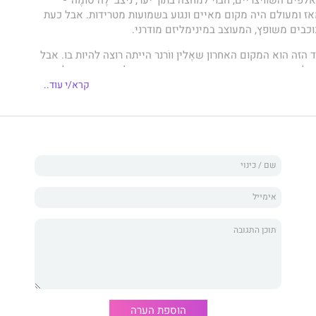
אז ומעולם היה מקום מאיים ונגוע בשמועות מטרידות. אבל כעת
כבים משופץ, המעוצב במינימליזם מודרני.
הזה הוא המקום האחרון שאֶלין ווֹרנר הייתה רוצה להיות בו. אבל
ת לחופשה מתפקידה כחוקרת במשטרה, אין לה שום סיבה לסרב
 אחיה המנוכר, לבוא אל 'לה סומה' כדי לחגוג את אירוסיו עם
קרא/י עוד..
למלון יחד עם בן זוגה בעיצומה של סערה. כאשר הם מתעוררים
גלים שלור נעלמה, ואלין יודעת שכדי למצוא אותה היא חייבת
ים המקצועיים שלה. אבל הסערה כבר חוסמת את כל דרכי
ר האורחים מתחילים להילחץ. ואז נעלמת אישה נוספת - היחידה
י הסכנה הצפויה להם. ככל שאלין מתאמצת לפתור את
ת עוד ועוד למעמקי הסנטוריום ולעברו, ומגלה שהעבר כלל לא
מן הביכורים של
שרה פּירס
. זהו מותחן קלאסי, עם חשודים
 הנטוע היטב במקום שבו מתרחשת העלילה. מייד עם פרסומו
עשרת רבי־המכר של 'סאנדיי טיימס' ו'ניו יורק טיימס'.
הוספת הערה