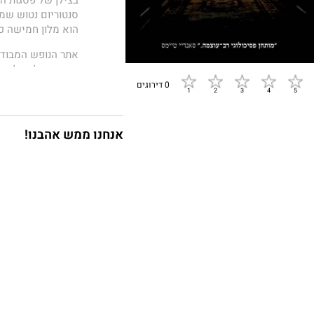
סנטוריום נטוש שמ
הוא מלון חמישה כו
אתר הנופש המבודד 
כיוון שנאלצה לצא
להזמנתו של אייזק,
0 דירוגים
לוֹר. אלין מגיעה 
למחרת בבוקר, הם מ
לבטוח באינסטינקט
אנחנו ממש אהבנו!
הגישה למלון, ושא
שיכלה להזהיר מפנ
התעלומה, היא יורד
נשכח.
הסנטוריום
הוא רו
מפתיעים ועם מניע
הגיע הספר לרשימת 