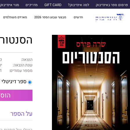
פרסום ספר באינדיבוק
למה אינדיבוק?
GIFT CARD
מדריכים
מנוי אינדיבוק
חדשים
מבצעי שבוע הספר 2026
מארזים משתלמים
הסנטורי
הוצאה:
כ
שנת הוצאה:
יול
מספר עמודים:
1
ספר דיגיטלי
הוספ
על הספר
בצילן של פסגות האל