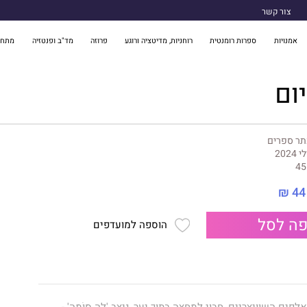
צור קשר
אמנויות
ספרות רומנטית
רוחניות, מדיטציה ורוגע
פרוזה
מד"ב ופנטזיה
מתח 
ום
תר ספרים
י 2024
45
44 ₪
ה לסל
הוספה למועדפים
פים השוויצריים, חבוי למחצה בתוך יער, ניצב 'לֶה סוֹמֶה' -