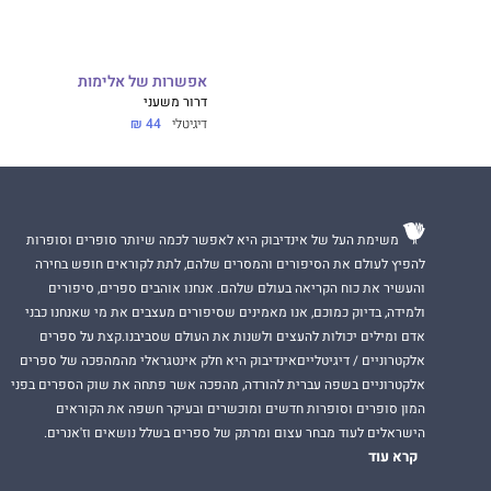
אפשרות של אלימות
דרור משעני
דיגיטלי
44 ₪
משימת העל של אינדיבוק היא לאפשר לכמה שיותר סופרים וסופרות
להפיץ לעולם את הסיפורים והמסרים שלהם, לתת לקוראים חופש בחירה
והעשיר את כוח הקריאה בעולם שלהם. אנחנו אוהבים ספרים, סיפורים
ולמידה, בדיוק כמוכם, אנו מאמינים שסיפורים מעצבים את מי שאנחנו כבני
אדם ומילים יכולות להעצים ולשנות את העולם שסביבנו.קצת על ספרים
אלקטרוניים / דיגיטלייםאינדיבוק היא חלק אינטגראלי מהמהפכה של ספרים
אלקטרוניים בשפה עברית להורדה, מהפכה אשר פתחה את שוק הספרים בפני
המון סופרים וסופרות חדשים ומוכשרים ובעיקר חשפה את הקוראים
הישראלים לעוד מבחר עצום ומרתק של ספרים בשלל נושאים וז'אנרים.
קרא עוד