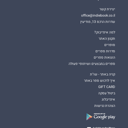
יצירת קשר
דבר עורכת האתר:
office@indiebook.co.il
שדרות הרכס 13, מודיעין
לווייט יש יכולת פנומנלית לכבוש ולסחוף מן הרגע הראשון,
למה אינדיבוק?
ממש כמו במותחן שלפנינו, מותחן מענג, סוחף ומותח.
תקנון האתר
סופרים
סדרות ספרים
הוצאות ספרים
ספרים במבצעים ושיתופי פעולה
קניה באתר - שו"ת
איך לרכוש ספר באתר
GIFT CARD
ביטול עסקה
אינדיבלוג
הצהרת נגישות