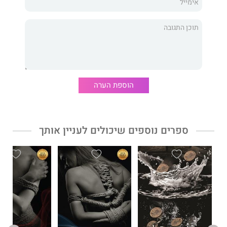
עשיתי הכול כדי לשמור מרחק, פעם אחר פעם נאלצתי להזכיר לעצמי
שאסור שתהיה משמעות למעשים שלנו, כי יום אחד היא תגלה שאני
הנבל שחירב את חייה.
אתם בוודאות תשפטו אותי.
הוספת הערה
תשנאו אותי ותאמרו שאני טועה.
תסרבו להאמין שהיא זקוקה לאפלה שלי.
ספרים נוספים שיכולים לעניין אותך
ניסיתי לכבוש אותה ואת ליבה חרף פעמוני החתונה שצלצלו עבור גבר
אחר, כי ידעתי שרק אני מסוגל לראות שהיא טובעת בים של בינוניות
והתפשרות.
הייתה לו הזדמנות להסב לה אושר.
הוא נכשל.