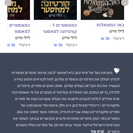
הוא לא קלט שהיא גוססת מבפנים, מפני שהוא לא היה יכול להכיר
אותה.
לא כפי שאני הכרתי אותה.
באר המשאלות
המאסטרים 1 -
המאסטרי
קורטיזנה למאסטר
למאסטר
לילי ווייט
לילי ווייט
לילי ווייט
דיגיטלי
36 ₪
רציתי אותה שלי. כך היה מאז ומתמיד. ואף על פי שהייתי הדבר הכי
דיגיטלי
36 ₪
דיגיטלי
36 ₪
גרוע בשבילה, הייתי גם האדם היחיד שיכול להעניק לה גאולה.
השומר שלה.
משימת העל של אינדיבוק היא לאפשר לכמה שיותר סופרים וסופרות
להפיץ לעולם את הסיפורים והמסרים שלהם, לתת לקוראים חופש בחירה
הגבר היחיד שיכול להחזיר אותה לחיים.
והעשיר את כוח הקריאה בעולם שלהם. אנחנו אוהבים ספרים, סיפורים
ולמידה, בדיוק כמוכם, אנו מאמינים שסיפורים מעצבים את מי שאנחנו כבני
אדם ומילים יכולות להעצים ולשנות את העולם שסביבנו.קצת על ספרים
***
אלקטרוניים / דיגיטלייםאינדיבוק היא חלק אינטגראלי מהמהפכה של
ספרים אלקטרוניים בשפה עברית להורדה, מהפכה אשר פתחה את שוק
לילי ווייט היא מחברת רבי־מכר רבים ועבודתה זוכה להכרה ולאהדה
הספרים בפני המון סופרים וסופרות חדשים ומוכשרים ובעיקר חשפה את
בקרב קוראים בעולם, שהפכו לקאלט מעריצים המכורים לכתיבתה
הקוראים הישראלים לעוד מבחר עצום ומרתק של ספרים בשלל נושאים
המבריקה והסקסית.
קרא עוד
וז'אנרים.