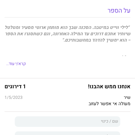
על הספר
"לילי ווייט במיטבה. הסכנה שבך הוא מותחן ארוטי מסעיר ומטלטל
שיותיר אתכם דרוכים עד המילה האחרונה, וגם כשתסגרו את הספר
– הוא ימשיך להדהד במחשבותיכם."
מו"ליות הוצאת ספרות שנוגעת
קרא/י עוד..
***
אנחנו ממש אהבנו!
1 דירוגים
הייתי הגבר שרצח את אביה.
שיר
1/5/2023
הצל הנוכח שהתבונן בה בשנתה.
מעולה אי אפשר לעזוב
המאהב שהעדיף אותה כנועה בסמטאות מלוכלכות על פני סדינים
נקיים.