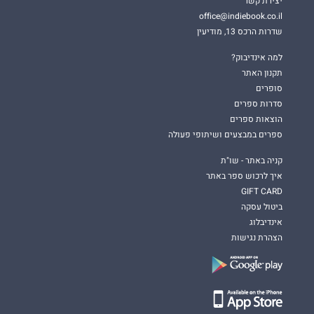
יצירת קשר
office@indiebook.co.il
שדרות הרכס 13, מודיעין
למה אינדיבוק?
תקנון האתר
סופרים
סדרות ספרים
הוצאות ספרים
ספרים במבצעים ושיתופי פעולה
קניה באתר - שו"ת
איך לרכוש ספר באתר
GIFT CARD
ביטול עסקה
אינדיבלוג
הצהרת נגישות