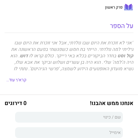
פרק ראשון
על הספר
"אני לא זוכרת את היום שבו נולדתי, אבל אני זוכרת את היום שבו
גיליתי למה נולדתי. הייתי בת חמש כשפגשתי בפעם הראשונה את
קול וסט
בחדר הביקורים בכלא באי רייקר. כולם קראו לו
דוּש
. הוא
היה ה'למה' שלי. הוא היה בן עשרים ושלוש וביקר את אבא שלו,
נשיא מועדון האופנועים הידוע לשמצה, 'פרשי הגיהינום'. נתתי לו
בוטנים והוא העניק לי תליון של 'הפרשים' וכבש את ליבי. דוּש העניק
קרא/י עוד..
לי את הנשיקה הראשונה שלי כשהייתי בת שש עשרה וכמעט שילם
על כך בחייו, ולאורך כל חיי לימד אותי את כל מה שאני יודעת על
אהבה, על כאב ועל כל מה שמתקיים ביניהם".
אנחנו ממש אהבנו!
0 דירוגים
הסיפור של אווה ודוּש
מאת סופרת רבי המכר
מדלן שיהאן
הוא
הספר הראשון
בסדרת האופנועים: פרשי הגיהינום
VS
השדים
הכסופים
. רומן פשע עכשווי וממכר אשר ייקח אתכם לנסיעה
מסחררת ומרגשת שכמותה מעולם לא חוויתם, עם עליות ומורדות