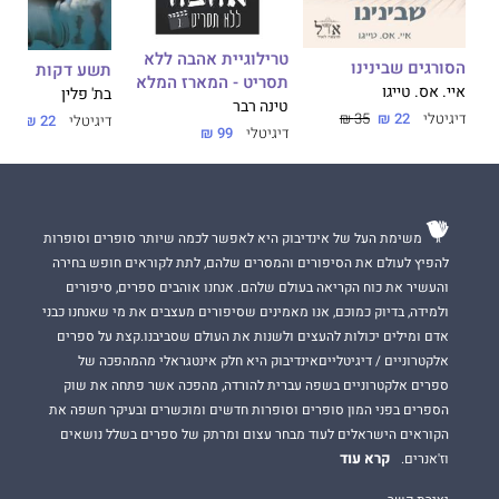
טרילוגיית אהבה ללא
הסורגים שבינינו
תשע דקות
תסריט - המארז המלא
איי. אס. טייגו
בת' פלין
טינה רבר
דיגיטלי
22 ₪
35 ₪
דיגיטלי
22 ₪
35 ₪
דיגיטלי
99 ₪
משימת העל של אינדיבוק היא לאפשר לכמה שיותר סופרים וסופרות
להפיץ לעולם את הסיפורים והמסרים שלהם, לתת לקוראים חופש בחירה
והעשיר את כוח הקריאה בעולם שלהם. אנחנו אוהבים ספרים, סיפורים
ולמידה, בדיוק כמוכם, אנו מאמינים שסיפורים מעצבים את מי שאנחנו כבני
אדם ומילים יכולות להעצים ולשנות את העולם שסביבנו.קצת על ספרים
אלקטרוניים / דיגיטלייםאינדיבוק היא חלק אינטגראלי מהמהפכה של
ספרים אלקטרוניים בשפה עברית להורדה, מהפכה אשר פתחה את שוק
הספרים בפני המון סופרים וסופרות חדשים ומוכשרים ובעיקר חשפה את
הקוראים הישראלים לעוד מבחר עצום ומרתק של ספרים בשלל נושאים
קרא עוד
וז'אנרים.