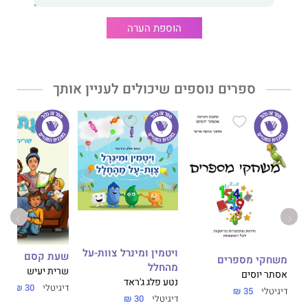
בוגרת תואר שני בתולדות האומנות ותרבות חזותית, בעלת המותג
הוספת הערה
"מיכחוליקה" לקלפים, משחקים וסדנאות.
זהו ספרה הראשון.
ספרים נוספים שיכולים לעניין אותך
ויטמין ומינרל צוות-על
שעת קסם
ים
משחקי מספרים
מהחלל
שרית יעיש
אסתר יוסים
נטע פלג ג'ראד
דיגיטלי
30 ₪
דיגיטלי
35 ₪
דיגיטלי
30 ₪