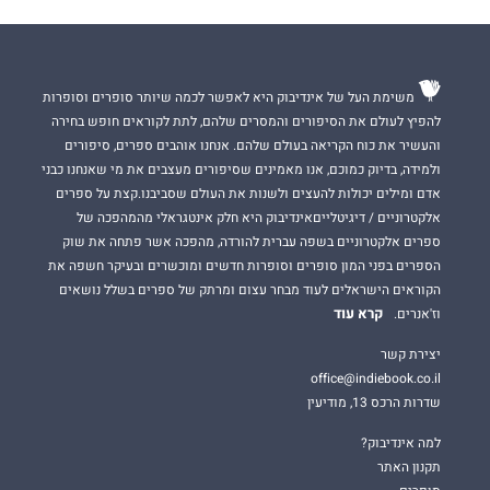
משימת העל של אינדיבוק היא לאפשר לכמה שיותר סופרים וסופרות
להפיץ לעולם את הסיפורים והמסרים שלהם, לתת לקוראים חופש בחירה
והעשיר את כוח הקריאה בעולם שלהם. אנחנו אוהבים ספרים, סיפורים
ולמידה, בדיוק כמוכם, אנו מאמינים שסיפורים מעצבים את מי שאנחנו כבני
אדם ומילים יכולות להעצים ולשנות את העולם שסביבנו.קצת על ספרים
אלקטרוניים / דיגיטלייםאינדיבוק היא חלק אינטגראלי מהמהפכה של
ספרים אלקטרוניים בשפה עברית להורדה, מהפכה אשר פתחה את שוק
הספרים בפני המון סופרים וסופרות חדשים ומוכשרים ובעיקר חשפה את
הקוראים הישראלים לעוד מבחר עצום ומרתק של ספרים בשלל נושאים
קרא עוד
וז'אנרים.
יצירת קשר
office@indiebook.co.il
שדרות הרכס 13, מודיעין
למה אינדיבוק?
תקנון האתר