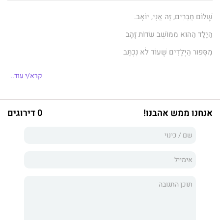
שָׁלוֹם חֲבֵרִים, זֶה אֲנִי, יוֹאָב.
הַיֶּלֶד הַהוּא מִמּוֹשַׁב שְׂדוֹת זָהָב
מִסִּפּוּר הַיְּלָדִים שֶׁעוֹד לֹא נִכְתַּב
כִּי כְּבָר יוֹתֵר מִשָּׁנָה שֶׁהִיא, הַסּוֹפֶרֶת, "עוֹבֶדֶת עָלָיו."
קרא/י עוד..
כך מתחיל סיפורו של יואב, הילד שחולם לצאת אל מחוץ למגירת
אנחנו ממש אהבנו!
0 דירוגים
שולחן הכתיבה ולגור על המדף בתוך ספר אמיתי.
הספר מתאר את המסע שעוברים אימא, אבא ויואב יחד עם הסופרת
והמאיירת בדרכם להפוך לסיפור:
מסע של חוויות בטבע, של גילויים משותפים, של צחוק ושל חדוות
יצירה.
המחברת מיכל בנק כהן, ילידת 1983, נשואה ואימא לארבעה
מופלאים.