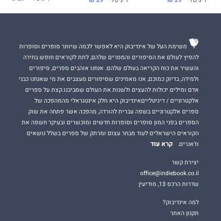
דיגיטלי
29 ₪
דיגיטלי
29 ₪
משימת העל של אינדיבוק היא לאפשר לכמה שיותר סופרים וסופרות
להפיץ לעולם את הסיפורים והמסרים שלהם, לתת לקוראים חופש בחירה
והעשיר את כוח הקריאה בעולם שלהם. אנחנו אוהבים ספרים, סיפורים
ולמידה, בדיוק כמוכם, אנו מאמינים שסיפורים מעצבים את מי שאנחנו כבני
אדם ומילים יכולות להעצים ולשנות את העולם שסביבנו.קצת על ספרים
אלקטרוניים / דיגיטלייםאינדיבוק היא חלק אינטגראלי מהמהפכה של
ספרים אלקטרוניים בשפה עברית להורדה, מהפכה אשר פתחה את שוק
הספרים בפני המון סופרים וסופרות חדשים ומוכשרים ובעיקר חשפה את
הקוראים הישראלים לעוד מבחר עצום ומרתק של ספרים בשלל נושאים
קרא עוד
וז'אנרים.
יצירת קשר
office@indiebook.co.il
שדרות הרכס 13, מודיעין
למה אינדיבוק?
תקנון האתר