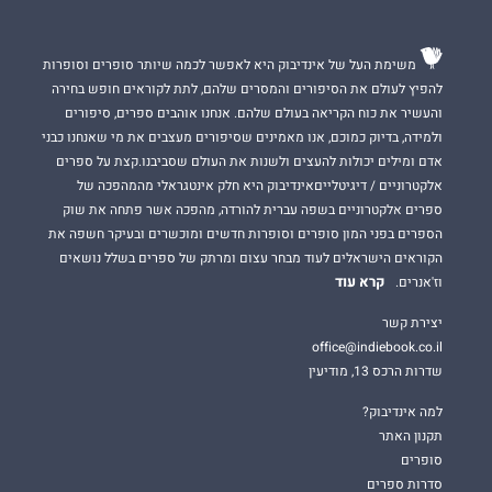
משימת העל של אינדיבוק היא לאפשר לכמה שיותר סופרים וסופרות
להפיץ לעולם את הסיפורים והמסרים שלהם, לתת לקוראים חופש בחירה
והעשיר את כוח הקריאה בעולם שלהם. אנחנו אוהבים ספרים, סיפורים
ולמידה, בדיוק כמוכם, אנו מאמינים שסיפורים מעצבים את מי שאנחנו כבני
אדם ומילים יכולות להעצים ולשנות את העולם שסביבנו.קצת על ספרים
אלקטרוניים / דיגיטלייםאינדיבוק היא חלק אינטגראלי מהמהפכה של
ספרים אלקטרוניים בשפה עברית להורדה, מהפכה אשר פתחה את שוק
הספרים בפני המון סופרים וסופרות חדשים ומוכשרים ובעיקר חשפה את
הקוראים הישראלים לעוד מבחר עצום ומרתק של ספרים בשלל נושאים
קרא עוד
וז'אנרים.
יצירת קשר
office@indiebook.co.il
שדרות הרכס 13, מודיעין
למה אינדיבוק?
תקנון האתר
סופרים
סדרות ספרים