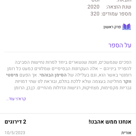
הוצאה:
ונוס
שנת הוצאה:
2020
מספר עמודים:
320
פרק ראשון
על הספר
הפכים שנמשכים, זוגות שנשארים ביחד למרות נחישות הסביבה
להפריד ביניהם – אלה העקרונות הבסיסיים שמלווים כמעט כל רומן
רומנטי באשר הוא, וגם בעלילה של
הסימן הבוהמי
. אך הפעם
מיסטי
ווקר
מחליטה בעצמה שלא ללכת בתלם, ובוראת לנו שתי דמויות
גבריות מקסימות, מצחיקות, רגישות וגדולות מהחיים. כן,כן, הרומן
שעומד בליבו של
הסימן הבוהמי
הוא רומן הומוסקסואלי, ולדעתנו זו
קרא/י עוד..
בחירה ראויה בהחלט!
שני הגיבורים של
הסימן הבוהמי
הם ליאנדר ומארק. ליאנדר גדל
במחנה נוודים, בן למשפחה מסורתית ומעט שמרנית. ליאנדר הוא ילד
אנחנו ממש אהבנו!
2 דירוגים
טוב, מסור למשפחה ודואג לה. הוא גבר שקט ומופנם שהולך בתלם,
אך בתוך תוכו יש לו חלומות גדולים ושאיפות לפרוץ את המחסומים
אורית
10/5/2023