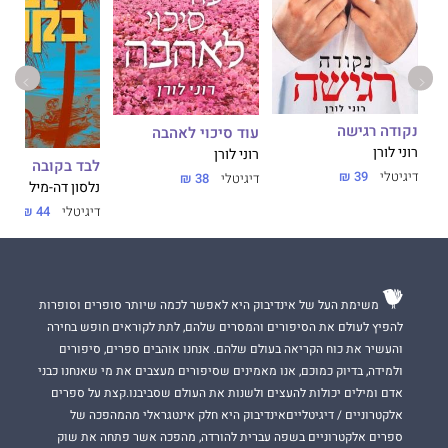
נקודה רגישה
עוד סיכוי לאהבה
רוני לורן
רוני לורן
לבד בקובה
דיגיטלי
39 ₪
דיגיטלי
38 ₪
נלסון דה-מיל
דיגיטלי
44 ₪
משימת העל של אינדיבוק היא לאפשר לכמה שיותר סופרים וסופרות
להפיץ לעולם את הסיפורים והמסרים שלהם, לתת לקוראים חופש בחירה
והעשיר את כוח הקריאה בעולם שלהם. אנחנו אוהבים ספרים, סיפורים
ולמידה, בדיוק כמוכם, אנו מאמינים שסיפורים מעצבים את מי שאנחנו כבני
אדם ומילים יכולות להעצים ולשנות את העולם שסביבנו.קצת על ספרים
אלקטרוניים / דיגיטלייםאינדיבוק היא חלק אינטגראלי מהמהפכה של
ספרים אלקטרוניים בשפה עברית להורדה, מהפכה אשר פתחה את שוק