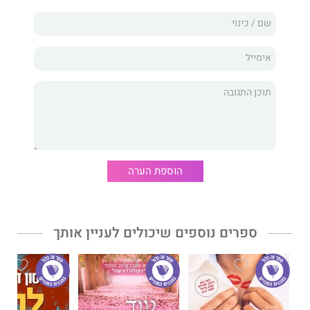
האחרונה שאורליה השאירה לאיימי: צרור מכתבים מוצפן שרק איימי
תוכל לפענח. מסע בעקבות אוצר שרק איימי תוכל לגלות. הסוד
שישנה את חייה של איימי טמון במכתבים הללו, אך האם היא תצליח
להבין אותם?
הסוד האחרון של איימי סנואו
מאת
טרייסי ריס
היה לרב מכר ענק
באנגליה, תורגם לשפות רבות נוספות וזכה לשבחי הקוראים והביקורת.
הוספת הערה
ספרים נוספים שיכולים לעניין אותך