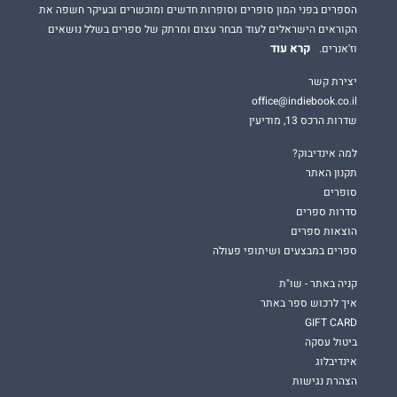
הספרים בפני המון סופרים וסופרות חדשים ומוכשרים ובעיקר חשפה את
הקוראים הישראלים לעוד מבחר עצום ומרתק של ספרים בשלל נושאים
קרא עוד
וז'אנרים.
יצירת קשר
office@indiebook.co.il
שדרות הרכס 13, מודיעין
למה אינדיבוק?
תקנון האתר
סופרים
סדרות ספרים
הוצאות ספרים
ספרים במבצעים ושיתופי פעולה
קניה באתר - שו"ת
איך לרכוש ספר באתר
GIFT CARD
ביטול עסקה
אינדיבלוג
הצהרת נגישות