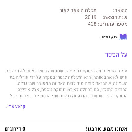
הוצאה:
תכלת הוצאה לאור
שנת הוצאה:
2019
מספר עמודים:
438
פרק ראשון
על הספר
איימי סנואו היתה תינוקת בת יומה כשננטשה בשלג. איש לא רצה בה,
איש לא אהב אותה. היא התגלתה לגמרי במקרה על ידי אורליה בת
השמונה, שהביאה אותה מיד לבית האחוזה המפואר שבו גדלה.
ההורים התנגדו, הם בהחלט לא רצו תינוקת נוספת, אבל אורליה
התעקשה עד שנשברו. מרגע זה גדלות שתי הבנות יחד כאחיות לכל
דבר ולא נפרדות לרגע.
קרא/י עוד..
שנים לאחר מכן, פוקד אסון את המשפחה. אורליה חולה ומתה,
אנחנו ממש אהבנו!
0 דירוגים
ועולמה של איימי חרב עליה. אבל אז מתגלה המתנה, אולי המתנה