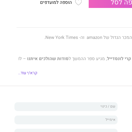
ה לסל
הוספה למועדפים
 הגדול של amazon וה- New York Times.
קרי לונסדייל
, מגיע ספר ההמשך ל
סודות שהולכים איתנו
– לו
קרא/י עוד..
 מאחור
מכיל מתח, מסתורין ורומנטיקה בחקירת אובדן,
בלתי נשלט להגן על אהוב.
נה, איש העסקים, ג'יימס דונאטו, רדף אחר אחיו, מלבין
יקו, רק כדי ללכת לאיבוד בים, ונחשב כמת. שש שנים וחצי
גיח ממצב הכרתי מעורפל, רק כדי לקלוט שהוא חי באוקסקה,
גז, אלמן ואב לשני בנים, יחד עם גיסתו נטליה הייז, גולשת