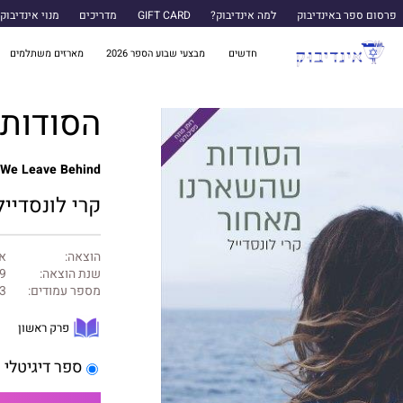
פרסום ספר באינדיבוק
למה אינדיבוק?
GIFT CARD
מדריכים
מנוי אינדיבוק
חדשים
מבצעי שבוע הספר 2026
מארזים משתלמים
הסודות
 We Leave Behind
קרי לונסדייל
הוצאה:
אה
שנת הוצאה:
9
מספר עמודים:
3
פרק ראשון
ספר דיגיטלי