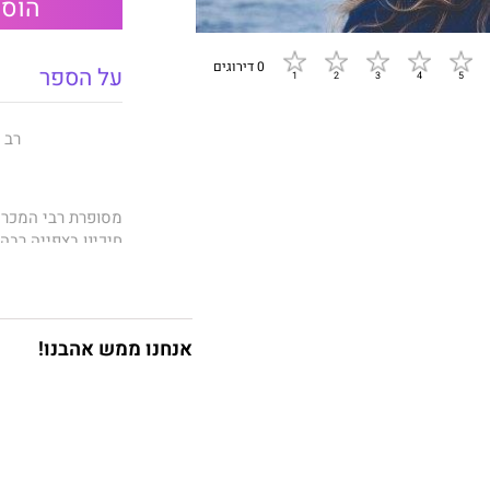
הוספ
0 דירוגים
על הספר
רב המכר
מסופרת רבי המכר
חיכינו בצפייה רבה.
הסודות שהשארנו
התמודדות והצורך ה
אנחנו ממש אהבנו!
חודשיים לפני החתו
הכספים, פיל, למקס
מאוחר יותר, הוא מ
כאמן – קרלוס דומינ