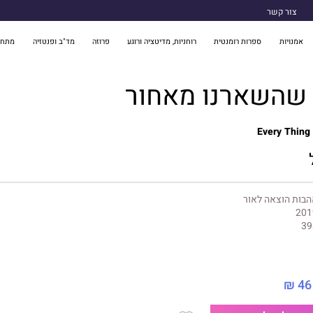
צור קשר
אמנויות
ספרות רומנטית
רוחניות, מדיטציה ורוגע
פרוזה
מד"ב ופנטזיה
מתח 
 שהשארנו מאחור
Every Thing
בות הוצאה לאור
201
39
46 ₪