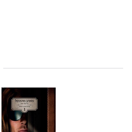
בדימוס, העוזרת לו
חייו, המשיכה הלא
מרוסק, ג'יימס חוז
נחוש למצוא את אח
משפחתי כבד, ג'יימ
כשג'יימס מתחיל ל
עשויה להיות האדם