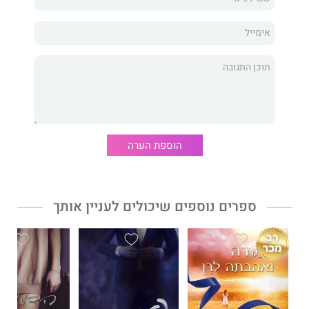
שהיה שייך להם, וזה הפך להיות הדבר האחד שהוא מעולם לא רצה
והדבר היחיד שהוא נזקק לו בחייו.
דֶלה
הייתי קטנה כשהתאהבתי בו. כשהוא, שהיה עולמי, הפך להיות הכול
בשבילי. הוריי קנו אותו ככוח עבודה זול, ממש כפי שקנו ילדים רבים
אחרים, והוא נשא עליו את הצלקות שהותירו. בהתחלה, הוא שנא
אותי. ויכולתי להבין למה. במשך שנים הוא היה אויבי הנורא מכול,
הוספת הערה
המגן הנחוש שלי והחבר היקר ביותר שלי.
אבל בסוף... הוא אהב אותי.
הבעיה היחידה הייתה, שהוא אהב אותי בדרך שונה לגמרי מכפי שאני
ספרים נוספים שיכולים לעניין אותך
אהבתי אותו. ואט־אט, הסוד שלי הפריד בינינו.
ברומן מטלטל ובלתי נשכח, מחברת רבי־המכר
פפר וינטרס
מציגה
בפנינו עלילה סוחפת וגיבורים מרתקים, שלכאורה חסרי ישע, אך
מגלים בתוכם כוחות נפש עצומים.