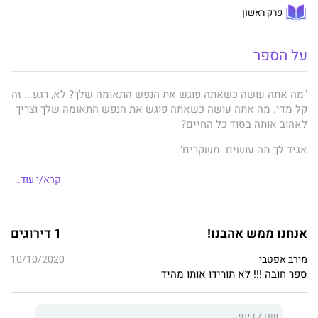
פרק ראשון
על הספר
"מה אתה עושה כשאתה פוגש את הנפש התאומה שלך? לא, רגע... זה
קל מדי. מה אתה עושה כשאתה פוגש את הנפש התאומה שלך וצריך
לאהוב אותה בסוד כל החיים?
אגיד לך מה עושים. משקרים".
קרא/י עוד..
רֶן
רֶן היה בן שמונה כשגילה שהאהבה אינה קיימת – שהאדם האחד
אנחנו ממש אהבנו!
1 דירוגים
שבעיניו הוא אמור היה להיות יקר מכול, התעניין רק בערכו הכספי.
אימו מכרה אותו ובמשך שנתיים הוא חי באימה.
מירב אפטבי
10/10/2020
ספר חובה !!! לא תורידו אותו מהיד
אבל אז... הוא ברח.
הוא חשב שהוא ברח לבדו. מתברר שהוא לקח איתו בטעות משהו