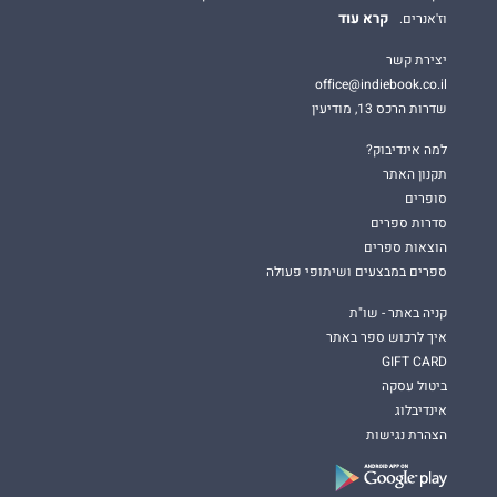
קרא עוד
וז'אנרים.
יצירת קשר
office@indiebook.co.il
שדרות הרכס 13, מודיעין
למה אינדיבוק?
תקנון האתר
סופרים
סדרות ספרים
הוצאות ספרים
ספרים במבצעים ושיתופי פעולה
קניה באתר - שו"ת
איך לרכוש ספר באתר
GIFT CARD
ביטול עסקה
אינדיבלוג
הצהרת נגישות