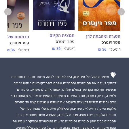
פפר וינטרס
זכתה בפרסים רבים על עבודתה וספריה התברגו
לרשימות רבי-המכר של USA Today, Wall street Journal, NY
Times ועוד...
תמצית הקיום
הנערה ואהבתה לרן
הדמעות של טס
פפר וינטרס
פפר וינטרס
פפר וינטרס
דיגיטלי
36 ₪
דיגיטלי
36 ₪
דיגיטלי
36 ₪
משימת העל של אינדיבוק היא לאפשר לכמה שיותר סופרים וסופרות
להפיץ לעולם את הסיפורים והמסרים שלהם, לתת לקוראים חופש בחירה
והעשיר את כוח הקריאה בעולם שלהם. אנחנו אוהבים ספרים, סיפורים
ולמידה, בדיוק כמוכם, אנו מאמינים שסיפורים מעצבים את מי שאנחנו כבני
אדם ומילים יכולות להעצים ולשנות את העולם שסביבנו.קצת על ספרים
אלקטרוניים / דיגיטלייםאינדיבוק היא חלק אינטגראלי מהמהפכה של
ספרים אלקטרוניים בשפה עברית להורדה, מהפכה אשר פתחה את שוק
הספרים בפני המון סופרים וסופרות חדשים ומוכשרים ובעיקר חשפה את
הקוראים הישראלים לעוד מבחר עצום ומרתק של ספרים בשלל נושאים