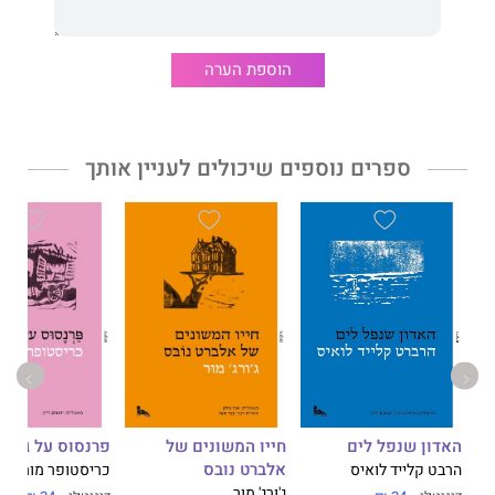
דבר עורכת האתר:
הוספת הערה
כתוב באופן עוצמתי וכובש, כואב ונכון.
מילים שנבלעים בתוכן בקלות, בלי להרגיש.
ספרים נוספים שיכולים לעניין אותך
האדון שנפל לים
חייו המשונים של
פרנסוס על גלגל
אלברט נובס
הרבט קלייד לואיס
כריסטופר מורלי
ג'ורג' מור