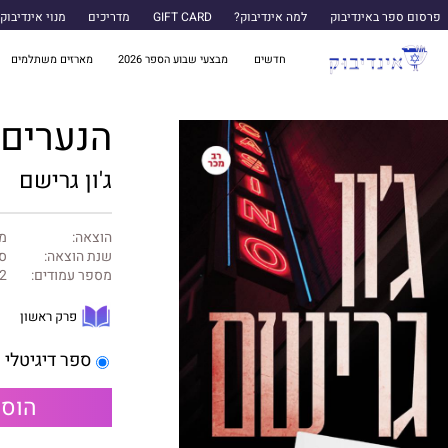
פרסום ספר באינדיבוק
למה אינדיבוק?
GIFT CARD
מדריכים
מנוי אינדיבוק
חדשים
מבצעי שבוע הספר 2026
מארזים משתלמים
הנערים 
ג'ון גרישם
הוצאה:
מו
שנת הוצאה:
ספ
מספר עמודים:
2
פרק ראשון
ספר דיגיטלי
הוספ