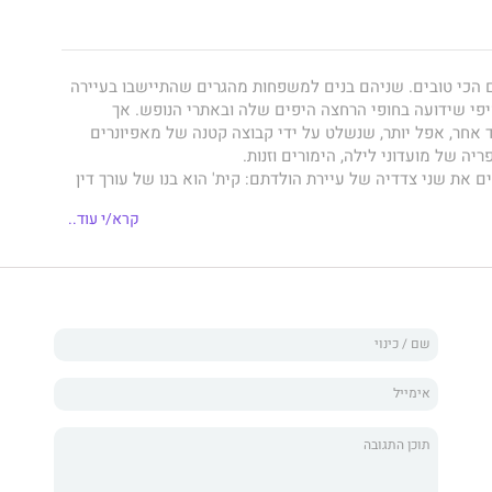
ים הכי טובים. שניהם בנים למשפחות מהגרים שהתיישבו בעיירה
יפי שידועה בחופי הרחצה היפים שלה ובאתרי הנופש. אך
 אחר, אפל יותר, שנשלט על ידי קבוצה קטנה של מאפיונרים
ה של מועדוני לילה, הימורים וזנות.
ם את שני צדדיה של עיירת הולדתם: קית' הוא בנו של עורך דין
 את הרחובות מפשע מאורגן, ואילו אביו של יוּ הוא ברון פשע
קרא/י עוד..
טאים" של בילוקסי.
ערים בוחרים ללכת בדרכי אבותיהם -אחד לבית ספר למשפטים
ילה – והמלחמה בין המשפחות הולכת ומחריפה. לצד משפחתו
ספי אדיר והיא לא תבחל בדבר כדי להגן על האימפריה שבנתה.
ת' עומדים מוחות משפטיים חריפים ונחישות להשיב את החוק
ר. כאשר קית' ויוּ מגיעים לרגע גורלי אחרי שנים של מאבק,
שית יותר מתמיד.
וא רומן משפטי סוחף פרי עטו של
ג'ון גרישם
, הסופר המוביל
ות המתח המשפטית. גרישם חיבר עשרות ספרים שהפכו
צאתם לאור. ספריו תורגמו לכחמישים שפות, וחלקם עובדו
ויזיה. כל ספריו, וביניהם 'רשימת השופט', 'הפירמה', 'תיק