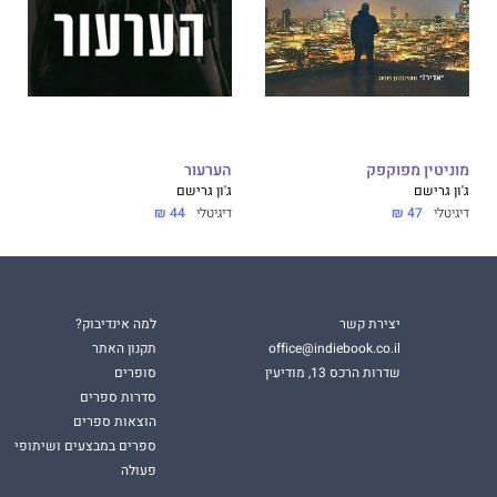
מוניטין מפוקפק
הערעור
ג'ון גרישם
ג'ון גרישם
דיגיטלי
47 ₪
דיגיטלי
44 ₪
יצירת קשר
למה אינדיבוק?
office@indiebook.co.il
תקנון האתר
שדרות הרכס 13, מודיעין
סופרים
סדרות ספרים
הוצאות ספרים
ספרים במבצעים ושיתופי
פעולה