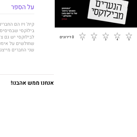
על הספר
קית' ויוּ הם החבר
בּילוֹקסי שבמיסיס
לבילוקסי יש גם צד
0 דירוגים
שחולשים על אימפרי
שני החברים מייצגי
שאפתן שנשבע לנקות
ששולט ב"רצועת הח
כשהם מתבגרים, הנ
ואחד למועדוני הל
של יוּ עומד הון כ
אנחנו ממש אהבנו!
לצד משפחתו של קי
והסדר לרחובות העי
המלחמה הופכת לאי
הנערים מבילוקסי
ה
בעולם בתחום ספר
לרבי־מכר מייד עם 
לסרטים ולסדרות טלו